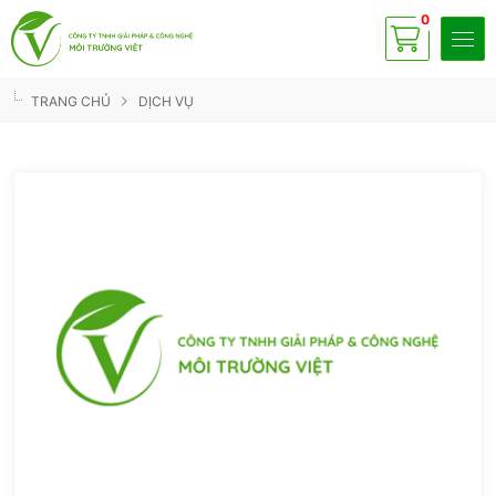
0
Có
sp
TRANG CHỦ
DỊCH VỤ