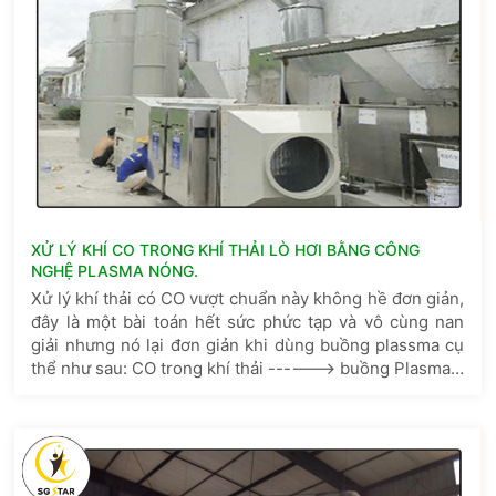
XỬ LÝ KHÍ CO TRONG KHÍ THẢI LÒ HƠI BẰNG CÔNG
NGHỆ PLASMA NÓNG.
Xử lý khí thải có CO vượt chuẩn này không hề đơn giản,
đây là một bài toán hết sức phức tạp và vô cùng nan
giải nhưng nó lại đơn giản khi dùng buồng plassma cụ
thể như sau: CO trong khí thải ------> buồng Plasma --
----> tháp rửa nuocs làm nguội ----> khí