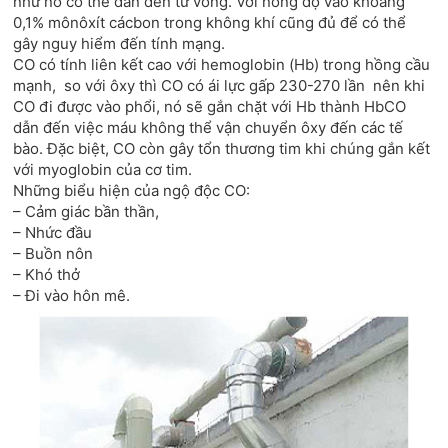
như nó có thể dẫn đến tử vong. Với nồng độ vào khoảng
0,1% mônôxít cácbon trong không khí cũng đủ để có thể
gây nguy hiểm đến tính mạng.
CO có tính liên kết cao với hemoglobin (Hb) trong hồng cầu
mạnh, so với ôxy thì CO có ái lực gấp 230-270 lần nên khi
CO đi được vào phổi, nó sẽ gắn chặt với Hb thành HbCO
dẫn đến việc máu không thể vận chuyển ôxy đến các tế
bào. Đặc biệt, CO còn gây tổn thương tim khi chúng gắn kết
với myoglobin của cơ tim.
Những biểu hiện của ngộ độc CO:
– Cảm giác bần thần,
– Nhức đầu
– Buồn nôn
– Khó thở
– Đi vào hôn mê.