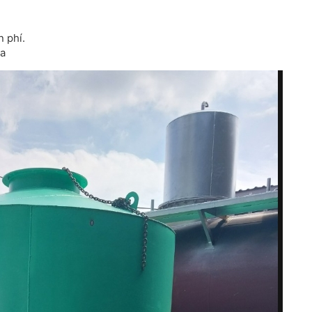
n phí.
ra