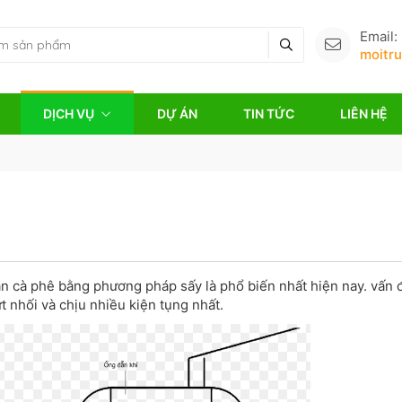
Email:
moitr
DỊCH VỤ
DỰ ÁN
TIN TỨC
LIÊN HỆ
ản cà phê bằng phương pháp sấy là phổ biến nhất hiện nay. vấn 
t nhối và chịu nhiều kiện tụng nhất.