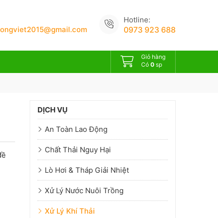
Hotline:
uongviet2015@gmail.com
0973 923 688
Giỏ hàng
Có
0
sp
DỊCH VỤ
An Toàn Lao Động
Chất Thải Nguy Hại
đề
Lò Hơi & Tháp Giải Nhiệt
Xử Lý Nước Nuôi Trồng
Xử Lý Khí Thải