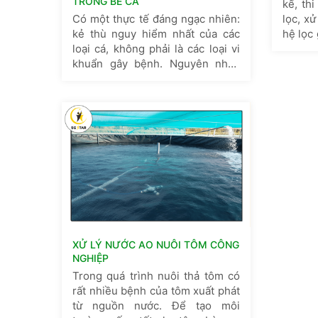
TRONG BỂ CÁ
kế, th
Có một thực tế đáng ngạc nhiên:
lọc, x
kẻ thù nguy hiểm nhất của các
hệ lọc
loại cá, không phải là các loại vi
nuôi cá
khuẩn gây bệnh. Nguyên nhân
hôi ta
hàng đầu gây tử vong tại đa số
nước 
các bể của người nuôi trên toàn
xuyên b
thế giới lại đến từ 1 tên sát thủ vô
hình mang tên: Ammonia (hay cò
XỬ LÝ NƯỚC AO NUÔI TÔM CÔNG
NGHIỆP
Trong quá trình nuôi thả tôm có
rất nhiều bệnh của tôm xuất phát
từ nguồn nước. Để tạo môi