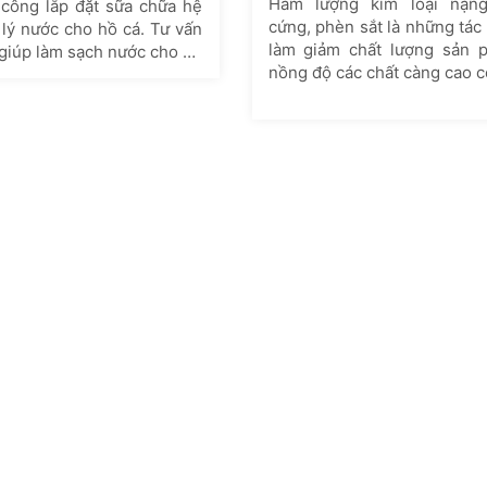
Hàm lượng kim loại nặng
i công lắp đặt sữa chữa hệ
cứng, phèn sắt là những tác
ử lý nước cho hồ cá. Tư vấn
làm giảm chất lượng sản 
 giúp làm sạch nước cho hồ
nồng độ các chất càng cao c
, loại bỏ thúc ăn thừa, mùi
gây ức chế đến quá trình
nh trong nước. Tư vấn xử lý
trưởng phát triển của nấm.
cho những hồ cá thường
ị bệnh, ghẻ lở,