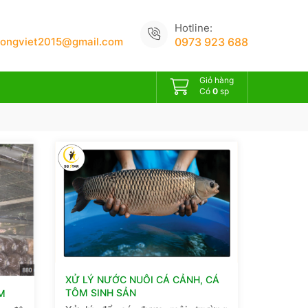
Hotline:
uongviet2015@gmail.com
0973 923 688
Giỏ hàng
Có
0
sp
XỬ LÝ NƯỚC NUÔI CÁ CẢNH, CÁ
TÔM SINH SẢN
M