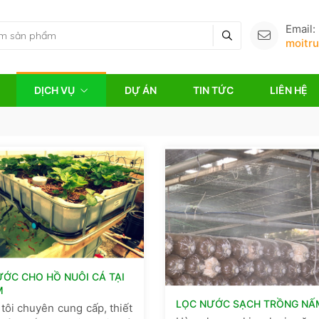
Email:
moitr
DỊCH VỤ
DỰ ÁN
TIN TỨC
LIÊN HỆ
ƯỚC CHO HỒ NUÔI CÁ TẠI
M
LỌC NƯỚC SẠCH TRỒNG NẤ
tôi chuyên cung cấp, thiết