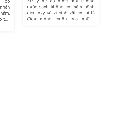
Xử lý để có được môi trường
, độ
nước sạch không có mầm bệnh
 nhân
giàu oxy và vi sinh vật có lợi là
phẩm,
điều mong muốn của những
ó thể
người chơi cá cảnh cũng như giới
 sinh
nuôi cá sinh sản.