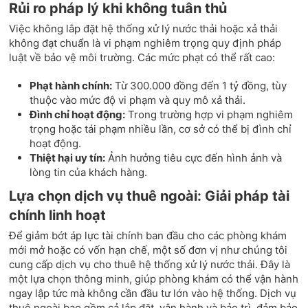
Rủi ro pháp lý khi không tuân thủ
Việc không lắp đặt hệ thống xử lý nước thải hoặc xả thải
không đạt chuẩn là vi phạm nghiêm trọng quy định pháp
luật về bảo vệ môi trường. Các mức phạt có thể rất cao:
Phạt hành chính:
Từ 300.000 đồng đến 1 tỷ đồng, tùy
thuộc vào mức độ vi phạm và quy mô xả thải.
Đình chỉ hoạt động:
Trong trường hợp vi phạm nghiêm
trọng hoặc tái phạm nhiều lần, cơ sở có thể bị đình chỉ
hoạt động.
Thiệt hại uy tín:
Ảnh hưởng tiêu cực đến hình ảnh và
lòng tin của khách hàng.
Lựa chọn dịch vụ thuê ngoài: Giải pháp tài
chính linh hoạt
Để giảm bớt áp lực tài chính ban đầu cho các phòng khám
mới mở hoặc có vốn hạn chế, một số đơn vị như chúng tôi
cung cấp dịch vụ cho thuê hệ thống xử lý nước thải. Đây là
một lựa chọn thông minh, giúp phòng khám có thể vận hành
ngay lập tức mà không cần đầu tư lớn vào hệ thống. Dịch vụ
thuê ngoài bao gồm cả lắp đặt, vận hành và bảo trì, đảm bảo