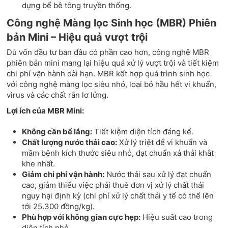
dựng bể bê tông truyền thống.
Công nghệ Màng lọc Sinh học (MBR) Phiên
bản Mini – Hiệu quả vượt trội
Dù vốn đầu tư ban đầu có phần cao hơn, công nghệ MBR
phiên bản mini mang lại hiệu quả xử lý vượt trội và tiết kiệm
chi phí vận hành dài hạn. MBR kết hợp quá trình sinh học
với công nghệ màng lọc siêu nhỏ, loại bỏ hầu hết vi khuẩn,
virus và các chất rắn lơ lửng.
Lợi ích của MBR Mini:
Không cần bể lắng:
Tiết kiệm diện tích đáng kể.
Chất lượng nước thải cao:
Xử lý triệt để vi khuẩn và
mầm bệnh kích thước siêu nhỏ, đạt chuẩn xả thải khắt
khe nhất.
Giảm chi phí vận hành:
Nước thải sau xử lý đạt chuẩn
cao, giảm thiểu việc phải thuê đơn vị xử lý chất thải
nguy hại định kỳ (chi phí xử lý chất thải y tế có thể lên
tới 25.300 đồng/kg).
Phù hợp với không gian cực hẹp:
Hiệu suất cao trong
diện tích nhỏ.