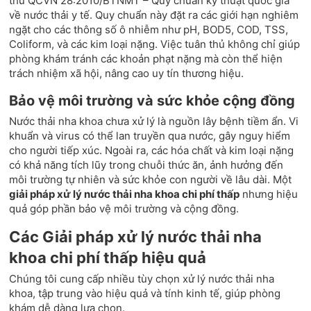
thủ QCVN 28:2010/BTNMT – Quy chuẩn kỹ thuật quốc gia
về nước thải y tế. Quy chuẩn này đặt ra các giới hạn nghiêm
ngặt cho các thông số ô nhiễm như pH, BOD5, COD, TSS,
Coliform, và các kim loại nặng. Việc tuân thủ không chỉ giúp
phòng khám tránh các khoản phạt nặng mà còn thể hiện
trách nhiệm xã hội, nâng cao uy tín thương hiệu.
Bảo vệ môi trường và sức khỏe cộng đồng
Nước thải nha khoa chưa xử lý là nguồn lây bệnh tiềm ẩn. Vi
khuẩn và virus có thể lan truyền qua nước, gây nguy hiểm
cho người tiếp xúc. Ngoài ra, các hóa chất và kim loại nặng
có khả năng tích lũy trong chuỗi thức ăn, ảnh hưởng đến
môi trường tự nhiên và sức khỏe con người về lâu dài. Một
giải pháp xử lý nước thải nha khoa chi phí thấp
nhưng hiệu
quả góp phần bảo vệ môi trường và cộng đồng.
Các Giải pháp xử lý nước thải nha
khoa chi phí thấp hiệu quả
Chúng tôi cung cấp nhiều tùy chọn xử lý nước thải nha
khoa, tập trung vào hiệu quả và tính kinh tế, giúp phòng
khám dễ dàng lựa chọn.