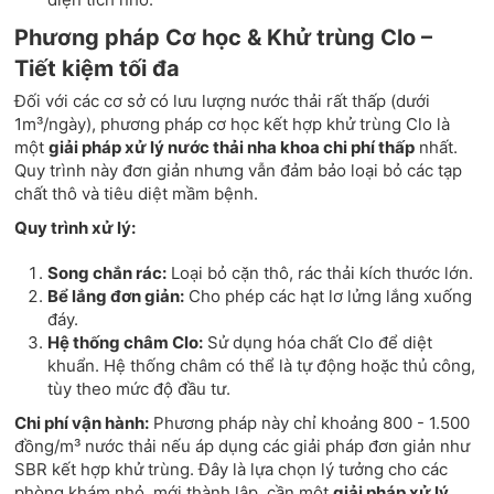
Phương pháp Cơ học & Khử trùng Clo –
Tiết kiệm tối đa
Đối với các cơ sở có lưu lượng nước thải rất thấp (dưới
1m³/ngày), phương pháp cơ học kết hợp khử trùng Clo là
một
giải pháp xử lý nước thải nha khoa chi phí thấp
nhất.
Quy trình này đơn giản nhưng vẫn đảm bảo loại bỏ các tạp
chất thô và tiêu diệt mầm bệnh.
Quy trình xử lý:
Song chắn rác:
Loại bỏ cặn thô, rác thải kích thước lớn.
Bể lắng đơn giản:
Cho phép các hạt lơ lửng lắng xuống
đáy.
Hệ thống châm Clo:
Sử dụng hóa chất Clo để diệt
khuẩn. Hệ thống châm có thể là tự động hoặc thủ công,
tùy theo mức độ đầu tư.
Chi phí vận hành:
Phương pháp này chỉ khoảng 800 - 1.500
đồng/m³ nước thải nếu áp dụng các giải pháp đơn giản như
SBR kết hợp khử trùng. Đây là lựa chọn lý tưởng cho các
phòng khám nhỏ, mới thành lập, cần một
giải pháp xử lý