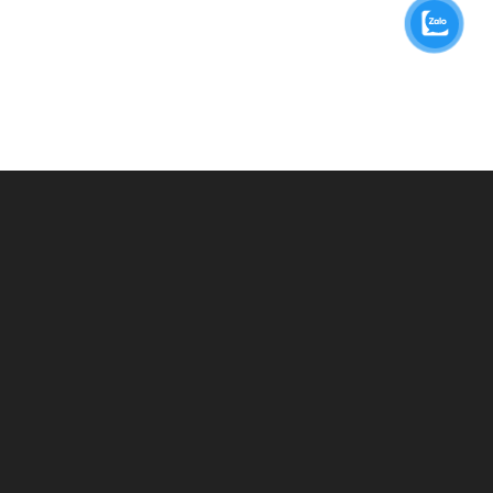
BẠN CẦN TƯ VẤN?
GỬI THÔNG TIN
CÁC DỊCH VỤ CỦA CHÚNG TÔI