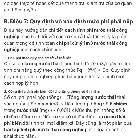
đo đạc thực tế hoặc kết quả thanh tra, kiểm tra của cơ quan
có thẩm quyền.
B. Điều 7: Quy định về xác định mức phí phải nộp
Điều này hướng dẫn chi tiết
cách tính phí nước thải công
nghiệp
, đặc biệt đối với các cơ sở xả thải lớn. Đây là phần
quan trọng để tính toán
chi phí xử lý 1m3 nước thải công
nghiệp
một cách chính xác.
1. Tính phí theo quý cho cơ sở xả thải lớn
Cơ sở có
lượng nước thải
trung bình từ 20 m3/ngày trở lên
tính phí hàng quý theo công thức Fq = (f/4) + Cq. Quy định
này giúp doanh nghiệp phân bổ nguồn lực tài chính một
cách hợp lý hơn.
2. Công thức tính phí biến đổi cho từng thông số ô nhiễm
Số chi phí phải nộp (đồng) = (Tổng
lượng nước thải
thải
vào nguồn tiếp nhận (m3) x Hàm lượng thông số
ô nhiễm
trong
nước thải
(mg/l) x 0,001) x Mức thu phí thông số
ô
nhiễm
(đồng/kg). Nếu cơ sở có nhiều điểm xả
nước thải
,
phí biến đổi
tính tại mỗi điểm xả. Đây cũng là một phần của
bài tập tính phí nước thải công nghiệp
mà doanh nghiệp
phải thực hiện.