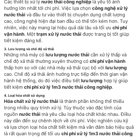
Các thiết bị xử lý
nước thải công nghiệp
là yếu tố ảnh
hưởng lớn nhất tới chi phí. Việc lựa chọn
công nghệ xử lý
nước thải
và đầu tư vào thiết bị chuyên dụng chất lượng
cao, công nghệ hiện đại ban đầu có thể tốn kém hơn. Tuy
nhiên, việc này mang lại hiệu quả dài lâu và tối ưu
chi phí
vận hành
. Một
trạm xử lý nước thải
được trang bị tốt giúp
tiết kiệm đáng kể.
3. Lưu lượng và chế độ xả thải
Những nhà máy có
lưu lượng nước thải
cần xử lý thấp và
chế độ xả thải thường xuyên thường có
chi phí vận hành
thấp hơn so với các nhà máy xả thải cục bộ với
lưu lượng
cao. Chế độ xả thải ảnh hưởng trực tiếp đến thời gian vận
hành hệ thống, do đó việc điều tiết
lưu lượng
hợp lý giúp
tiết kiệm
chi phí xử lý 1m3 nước thải công nghiệp
.
4. Loại hóa chất sử dụng
Hóa chất xử lý nước thải
là thành phần không thể thiếu
trong nhiều quy trình xử lý. Tùy thuộc vào đặc tính của
nguồn
nước thải
mà yêu cầu loại hóa chất khác nhau. Điều
này dẫn đến sự chênh lệch về chi phí. Việc nghiên cứu kỹ
và lựa chọn loại hóa chất tiết kiệm mà vẫn đảm bảo hiệu quả
là rất quan trọng để tối ưu
chi phí xử lý 1m3 nước thải công