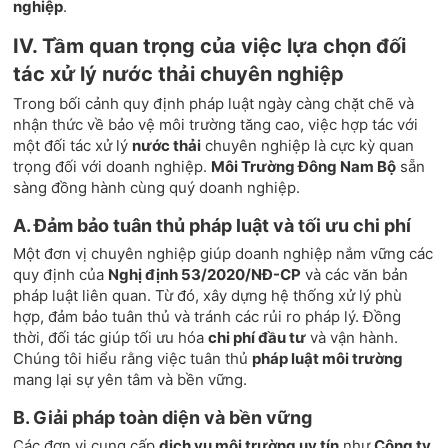
nghiệp
.
IV. Tầm quan trọng của việc lựa chọn đối
tác xử lý nước thải chuyên nghiệp
Trong bối cảnh quy định pháp luật ngày càng chặt chẽ và
nhận thức về bảo vệ môi trường tăng cao, việc hợp tác với
một đối tác xử lý
nước thải
chuyên nghiệp là cực kỳ quan
trọng đối với doanh nghiệp.
Môi Trường Đông Nam Bộ
sẵn
sàng đồng hành cùng quý doanh nghiệp.
A. Đảm bảo tuân thủ pháp luật và tối ưu chi phí
Một đơn vị chuyên nghiệp giúp doanh nghiệp nắm vững các
quy định của
Nghị định 53/2020/NĐ-CP
và các văn bản
pháp luật liên quan. Từ đó, xây dựng hệ thống xử lý phù
hợp, đảm bảo tuân thủ và tránh các rủi ro pháp lý. Đồng
thời, đối tác giúp tối ưu hóa
chi phí đầu tư
và vận hành.
Chúng tôi hiểu rằng việc tuân thủ
pháp luật môi trường
mang lại sự yên tâm và bền vững.
B. Giải pháp toàn diện và bền vững
Các đơn vị cung cấp
dịch vụ môi trường uy tín
như
Công ty