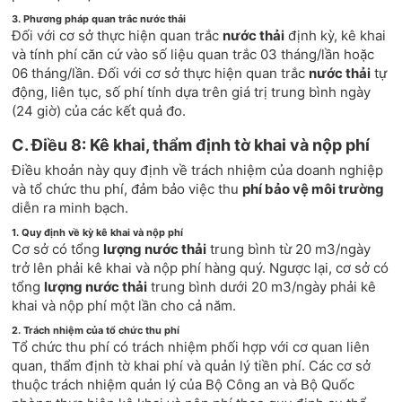
3. Phương pháp quan trắc nước thải
Đối với cơ sở thực hiện quan trắc
nước thải
định kỳ, kê khai
và tính phí căn cứ vào số liệu quan trắc 03 tháng/lần hoặc
06 tháng/lần. Đối với cơ sở thực hiện quan trắc
nước thải
tự
động, liên tục, số phí tính dựa trên giá trị trung bình ngày
(24 giờ) của các kết quả đo.
C. Điều 8: Kê khai, thẩm định tờ khai và nộp phí
Điều khoản này quy định về trách nhiệm của doanh nghiệp
và tổ chức thu phí, đảm bảo việc thu
phí bảo vệ môi trường
diễn ra minh bạch.
1. Quy định về kỳ kê khai và nộp phí
Cơ sở có tổng
lượng nước thải
trung bình từ 20 m3/ngày
trở lên phải kê khai và nộp phí hàng quý. Ngược lại, cơ sở có
tổng
lượng nước thải
trung bình dưới 20 m3/ngày phải kê
khai và nộp phí một lần cho cả năm.
2. Trách nhiệm của tổ chức thu phí
Tổ chức thu phí có trách nhiệm phối hợp với cơ quan liên
quan, thẩm định tờ khai phí và quản lý tiền phí. Các cơ sở
thuộc trách nhiệm quản lý của Bộ Công an và Bộ Quốc