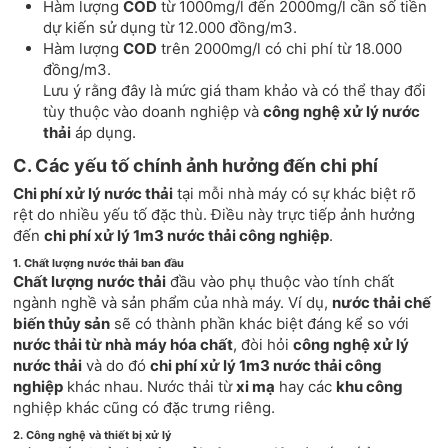
Hàm lượng
COD
từ 1000mg/l đến 2000mg/l cần số tiền
dự kiến sử dụng từ 12.000 đồng/m3.
Hàm lượng
COD
trên 2000mg/l có chi phí từ 18.000
đồng/m3.
Lưu ý rằng đây là mức giá tham khảo và có thể thay đổi
tùy thuộc vào doanh nghiệp và
công nghệ xử lý nước
thải
áp dụng.
C. Các yếu tố chính ảnh hưởng đến chi phí
Chi phí xử lý nước thải
tại mỗi nhà máy có sự khác biệt rõ
rệt do nhiều yếu tố đặc thù. Điều này trực tiếp ảnh hưởng
đến
chi phí xử lý 1m3 nước thải công nghiệp
.
1. Chất lượng nước thải ban đầu
Chất lượng nước thải
đầu vào phụ thuộc vào tính chất
ngành nghề và sản phẩm của nhà máy. Ví dụ,
nước thải chế
biến thủy sản
sẽ có thành phần khác biệt đáng kể so với
nước thải từ nhà máy hóa chất
, đòi hỏi
công nghệ xử lý
nước thải
và do đó
chi phí xử lý 1m3 nước thải công
nghiệp
khác nhau. Nước thải từ
xi mạ
hay các
khu công
nghiệp khác cũng có đặc trưng riêng.
2. Công nghệ và thiết bị xử lý