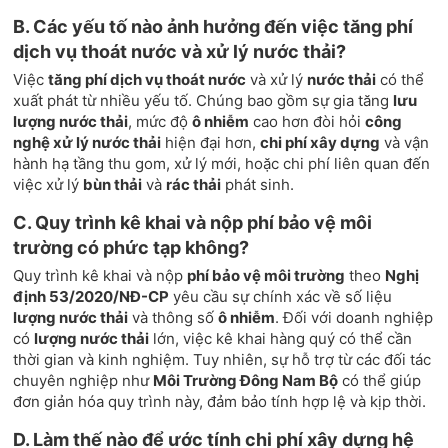
B. Các yếu tố nào ảnh hưởng đến việc tăng phí
dịch vụ thoát nước và xử lý nước thải?
Việc
tăng phí dịch vụ thoát nước
và xử lý
nước thải
có thể
xuất phát từ nhiều yếu tố. Chúng bao gồm sự gia tăng
lưu
lượng nước thải
, mức độ
ô nhiễm
cao hơn đòi hỏi
công
nghệ xử lý nước thải
hiện đại hơn,
chi phí xây dựng
và vận
hành hạ tầng thu gom, xử lý mới, hoặc chi phí liên quan đến
việc xử lý
bùn thải
và
rác thải
phát sinh.
C. Quy trình kê khai và nộp phí bảo vệ môi
trường có phức tạp không?
Quy trình kê khai và nộp
phí bảo vệ môi trường
theo
Nghị
định 53/2020/NĐ-CP
yêu cầu sự chính xác về số liệu
lượng nước thải
và thông số
ô nhiễm
. Đối với doanh nghiệp
có
lượng nước thải
lớn, việc kê khai hàng quý có thể cần
thời gian và kinh nghiệm. Tuy nhiên, sự hỗ trợ từ các đối tác
chuyên nghiệp như
Môi Trường Đông Nam Bộ
có thể giúp
đơn giản hóa quy trình này, đảm bảo tính hợp lệ và kịp thời.
D. Làm thế nào để ước tính chi phí xây dựng hệ