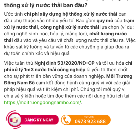
thống xử lý nước thải ban đầu?
Ước tính
chi phí xây dựng hệ thống xử lý nước thải
ban
đầu phụ thuộc vào nhiều yếu tố. Bao gồm
quy mô
của
trạm
xử lý nước thải
,
công nghệ xử lý nước thải
lựa chọn (ví dụ:
công nghệ sinh học, hóa lý, màng lọc),
chất lượng nước
thải
đầu vào và yêu cầu về chất lượng nước thải đầu ra. Việc
khảo sát kỹ lưỡng và tư vấn từ các chuyên gia giúp đưa ra
dự toán chính xác và hiệu quả.
Việc tuân thủ
Nghị định 53/2020/NĐ-CP
và tối ưu hóa
chi
phí xử lý 1m3 nước thải công nghiệp
là yếu tố then chốt
cho sự phát triển bền vững của doanh nghiệp.
Môi Trường
Đông Nam Bộ
cam kết đồng hành cùng quý vị với các giải
pháp hiệu quả và tiết kiệm chi phí. Chúng tôi mời quý vị
chia sẻ ý kiến hoặc tìm đọc thêm các nội dung hữu ích tại
https://moitruongdongnambo.com/
.