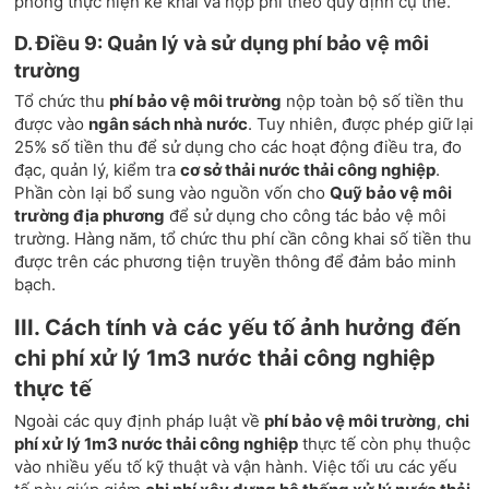
phòng thực hiện kê khai và nộp phí theo quy định cụ thể.
D. Điều 9: Quản lý và sử dụng phí bảo vệ môi
trường
Tổ chức thu
phí bảo vệ môi trường
nộp toàn bộ số tiền thu
được vào
ngân sách nhà nước
. Tuy nhiên, được phép giữ lại
25% số tiền thu để sử dụng cho các hoạt động điều tra, đo
đạc, quản lý, kiểm tra
cơ sở thải nước thải công nghiệp
.
Phần còn lại bổ sung vào nguồn vốn cho
Quỹ bảo vệ môi
trường địa phương
để sử dụng cho công tác bảo vệ môi
trường. Hàng năm, tổ chức thu phí cần công khai số tiền thu
được trên các phương tiện truyền thông để đảm bảo minh
bạch.
III. Cách tính và các yếu tố ảnh hưởng đến
chi phí xử lý 1m3 nước thải công nghiệp
thực tế
Ngoài các quy định pháp luật về
phí bảo vệ môi trường
,
chi
phí xử lý 1m3 nước thải công nghiệp
thực tế còn phụ thuộc
vào nhiều yếu tố kỹ thuật và vận hành. Việc tối ưu các yếu