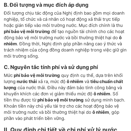
B. Đối tượng và mục đích áp dụng
Đối tượng chịu tác động của Nghị định bao gồm mọi doanh
nghiệp, tổ chức và cá nhân có hoạt động xả thải trực tiếp
hoặc gián tiếp vào môi trường nước. Mục đích chính là thu
phí bảo vệ môi trường
để tạo nguồn tài chính cho các hoạt
động bảo vệ môi trường nước và bồi thường thiệt hại do
ô
nhiễm
. Đồng thời, Nghị định góp phần nâng cao ý thức và
trách nhiệm của cộng đồng doanh nghiệp trong việc giữ gìn
môi trường sống.
C. Nguyên tắc tính phí và sử dụng phí
Mức
phí bảo vệ môi trường
quy định cụ thể, dựa trên khối
lượng
nước thải
xả ra, mức độ
ô nhiễm
và
tiêu chuẩn chất
lượng
của nước thải. Điều này đảm bảo tính công bằng và
khuyến khích các đơn vị giảm thiểu mức độ
ô nhiễm
. Số
tiền thu được từ
phí bảo vệ môi trường
sử dụng minh bạch.
Khoản tiền này chủ yếu tài trợ cho các hoạt động bảo vệ
môi trường nước và bồi thường thiệt hại do
ô nhiễm
, góp
phần vào phát triển bền vững.
II. Quy định chi tiết về chi phí xử lý nước