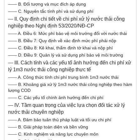
——
B. Đối tượng và mục đích áp dụng
——
C. Nguyên tắc tính phí và sử dụng phí
—
II. Quy định chi tiết về chi phí xử lý nước thải công
nghiệp theo Nghị định 53/2020/NĐ-CP
——
A. Điều 6: Mức phí bảo vệ môi trường đối với nước thải
——
B. Điều 7: Quy định về xác định mức phí phải nộp
——
C. Điều 8: Kê khai, thẩm định tờ khai và nộp phí
——
D. Điều 9: Quản lý và sử dụng phí bảo vệ môi trường
—
III. Cách tính và các yếu tố ảnh hưởng đến chi phí xử
lý 1m3 nước thải công nghiệp thực tế
——
A. Công thức tính chi phí trung bình 1m3 nước thải
——
B. Khoảng giá xử lý 1m3 nước thải công nghiệp theo hàm
lượng COD
——
C. Các yếu tố chính ảnh hưởng đến chi phí
—
IV. Tầm quan trọng của việc lựa chọn đối tác xử lý
nước thải chuyên nghiệp
——
A. Đảm bảo tuân thủ pháp luật và tối ưu chi phí
——
B. Giải pháp toàn diện và bền vững
——
C. Kinh nghiệm và năng lực chuyên môn