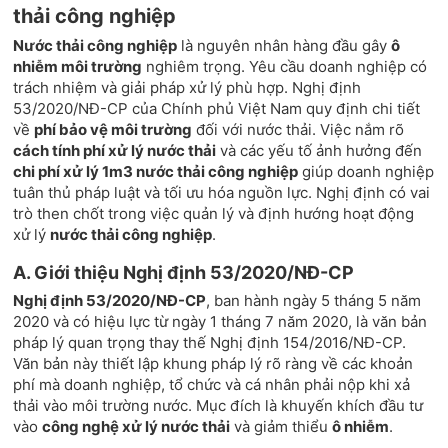
thải công nghiệp
Nước thải công nghiệp
là nguyên nhân hàng đầu gây
ô
nhiễm môi trường
nghiêm trọng. Yêu cầu doanh nghiệp có
trách nhiệm và giải pháp xử lý phù hợp. Nghị định
53/2020/NĐ-CP của Chính phủ Việt Nam quy định chi tiết
về
phí bảo vệ môi trường
đối với nước thải. Việc nắm rõ
cách tính phí xử lý nước thải
và các yếu tố ảnh hưởng đến
chi phí xử lý 1m3 nước thải công nghiệp
giúp doanh nghiệp
tuân thủ pháp luật và tối ưu hóa nguồn lực. Nghị định có vai
trò then chốt trong việc quản lý và định hướng hoạt động
xử lý
nước thải công nghiệp
.
A. Giới thiệu Nghị định 53/2020/NĐ-CP
Nghị định 53/2020/NĐ-CP
, ban hành ngày 5 tháng 5 năm
2020 và có hiệu lực từ ngày 1 tháng 7 năm 2020, là văn bản
pháp lý quan trọng thay thế Nghị định 154/2016/NĐ-CP.
Văn bản này thiết lập khung pháp lý rõ ràng về các khoản
phí mà doanh nghiệp, tổ chức và cá nhân phải nộp khi xả
thải vào môi trường nước. Mục đích là khuyến khích đầu tư
vào
công nghệ xử lý nước thải
và giảm thiểu
ô nhiễm
.