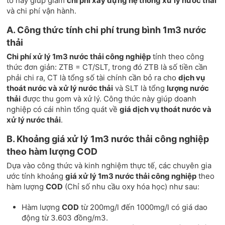
tố này giúp giảm
chi phí xây dựng hệ thống xử lý nước thải
và chi phí vận hành.
A. Công thức tính chi phí trung bình 1m3 nước
thải
Chi phí xử lý 1m3 nước thải công nghiệp
tính theo công
thức đơn giản: ZTB = CT/SLT, trong đó ZTB là số tiền cần
phải chi ra, CT là tổng số tài chính cần bỏ ra cho
dịch vụ
thoát nước và xử lý nước thải
và SLT là tổng
lượng nước
thải
được thu gom và xử lý. Công thức này giúp doanh
nghiệp có cái nhìn tổng quát về
giá dịch vụ thoát nước và
xử lý nước thải
.
B. Khoảng giá xử lý 1m3 nước thải công nghiệp
theo hàm lượng COD
Dựa vào công thức và kinh nghiệm thực tế, các chuyên gia
ước tính khoảng
giá xử lý 1m3 nước thải công nghiệp
theo
hàm lượng
COD
(Chỉ số nhu cầu oxy hóa học) như sau:
Hàm lượng
COD
từ 200mg/l đến 1000mg/l có giá dao
động từ 3.603 đồng/m3.