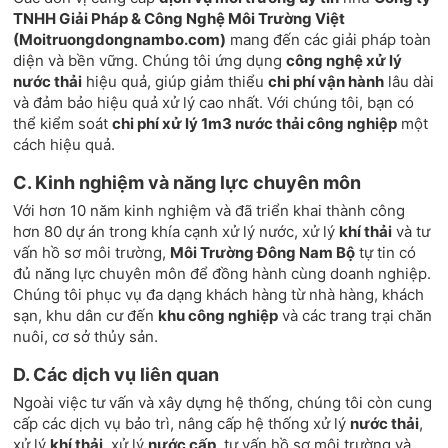
TNHH Giải Pháp & Công Nghệ Môi Trường Việt
(Moitruongdongnambo.com)
mang đến các giải pháp toàn
diện và bền vững. Chúng tôi ứng dụng
công nghệ xử lý
nước thải
hiệu quả, giúp giảm thiểu
chi phí vận hành
lâu dài
và đảm bảo hiệu quả xử lý cao nhất. Với chúng tôi, bạn có
thể kiểm soát
chi phí xử lý 1m3 nước thải công nghiệp
một
cách hiệu quả.
C. Kinh nghiệm và năng lực chuyên môn
Với hơn 10 năm kinh nghiệm và đã triển khai thành công
hơn 80 dự án trong khía cạnh xử lý nước, xử lý
khí thải
và tư
vấn hồ sơ môi trường,
Môi Trường Đông Nam Bộ
tự tin có
đủ năng lực chuyên môn để đồng hành cùng doanh nghiệp.
Chúng tôi phục vụ đa dạng khách hàng từ nhà hàng, khách
sạn, khu dân cư đến
khu công nghiệp
và các trang trại chăn
nuôi, cơ sở thủy sản.
D. Các dịch vụ liên quan
Ngoài việc tư vấn và xây dựng hệ thống, chúng tôi còn cung
cấp các dịch vụ bảo trì, nâng cấp hệ thống xử lý
nước thải
,
xử lý
khí thải
, xử lý
nước cấp
, tư vấn hồ sơ môi trường và