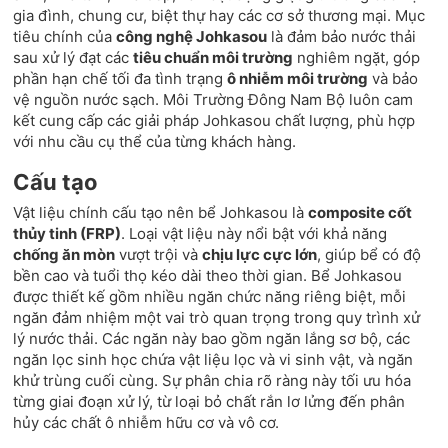
gia đình, chung cư, biệt thự hay các cơ sở thương mại. Mục
tiêu chính của
công nghệ Johkasou
là đảm bảo nước thải
sau xử lý đạt các
tiêu chuẩn môi trường
nghiêm ngặt, góp
phần hạn chế tối đa tình trạng
ô nhiễm môi trường
và bảo
vệ nguồn nước sạch. Môi Trường Đông Nam Bộ luôn cam
kết cung cấp các giải pháp Johkasou chất lượng, phù hợp
với nhu cầu cụ thể của từng khách hàng.
Cấu tạo
Vật liệu chính cấu tạo nên bể Johkasou là
composite cốt
thủy tinh (FRP)
. Loại vật liệu này nổi bật với khả năng
chống ăn mòn
vượt trội và
chịu lực cực lớn
, giúp bể có độ
bền cao và tuổi thọ kéo dài theo thời gian. Bể Johkasou
được thiết kế gồm nhiều ngăn chức năng riêng biệt, mỗi
ngăn đảm nhiệm một vai trò quan trọng trong quy trình xử
lý nước thải. Các ngăn này bao gồm ngăn lắng sơ bộ, các
ngăn lọc sinh học chứa vật liệu lọc và vi sinh vật, và ngăn
khử trùng cuối cùng. Sự phân chia rõ ràng này tối ưu hóa
từng giai đoạn xử lý, từ loại bỏ chất rắn lơ lửng đến phân
hủy các chất ô nhiễm hữu cơ và vô cơ.