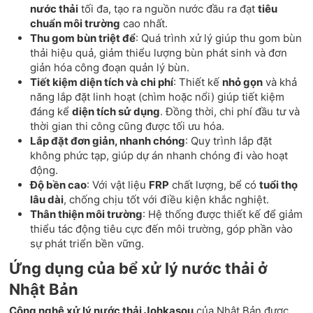
nước thải
tối đa, tạo ra nguồn nước đầu ra đạt
tiêu
chuẩn môi trường
cao nhất.
Thu gom bùn triệt để
: Quá trình xử lý giúp thu gom bùn
thải hiệu quả, giảm thiểu lượng bùn phát sinh và đơn
giản hóa công đoạn quản lý bùn.
Tiết kiệm diện tích và chi phí
: Thiết kế
nhỏ gọn
và khả
năng lắp đặt linh hoạt (chìm hoặc nổi) giúp tiết kiệm
đáng kể
diện tích sử dụng
. Đồng thời, chi phí đầu tư và
thời gian thi công cũng được tối ưu hóa.
Lắp đặt đơn giản, nhanh chóng
: Quy trình lắp đặt
không phức tạp, giúp dự án nhanh chóng đi vào hoạt
động.
Độ bền cao
: Với vật liệu
FRP
chất lượng, bể có
tuổi thọ
lâu dài
, chống chịu tốt với điều kiện khắc nghiệt.
Thân thiện môi trường
: Hệ thống được thiết kế để giảm
thiểu tác động tiêu cực đến môi trường, góp phần vào
sự phát triển bền vững.
Ứng dụng của bể xử lý nước thải ở
Nhật Bản
Công nghệ xử lý nước thải Johkasou
của Nhật Bản được