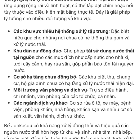
ứng dụng rộng rãi và linh hoạt, có thể lắp đặt chìm hoặc nổi
tùy thuộc vào điều kiện mặt bằng thực tế. Đây là giải pháp
lý tưởng cho nhiều đối tượng và khu vực:
Các khu vực thiếu hệ thống xử lý tập trung
: Đặc biệt
hiệu quả cho những nơi chưa có hệ thống thu gom và
xử lý nước thải.
Khu dân cư đông đúc
: Cho phép
tái sử dụng nước thải
tại nguồn
cho các mục đích như cấp nước cho nhà xí,
tưới cây cảnh, hay rửa sân, góp phần bảo tồn tài nguyên
nước.
Cơ sở hạ tầng chưa đồng bộ
: Các khu biệt thự, chung
cư, hộ gia đình chưa có hạ tầng xử lý nước thải hiện đại.
Môi trường văn phòng và dịch vụ
: Trụ sở điều hành,
chi nhánh, văn phòng của các tổ chức, cá nhân.
Các ngành dịch vụ khác
: Cơ sở rửa ô tô, xe máy, bệnh
viện, phòng khám, nhà hàng, khách sạn và nhiều cơ sở
sản xuất, vận hành, dịch vụ khác.
Bể Johkasou có khả năng xử lý đồng thời và hiệu quả các
nguồn nước thải hỗn hợp từ khu vệ sinh, nhà tắm, nhà bếp,
và máy giặt, đảm bảo toàn bộ nước thải sinh hoạt được xử lý