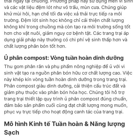
thải ngay tại chuồng. Phương pháp này sử dụng men vi sinh
và các vật liệu đệm lót như vỏ trấu, mùn cưa. Chúng giúp
khử mùi hôi, hạn chế tối đa việc xả thải trực tiếp ra môi
trường. Đệm lót sinh học không chỉ cải thiện chất lượng
không khí trong chuồng mà còn tạo ra môi trường sống tốt
hơn cho vật nuôi, giảm nguy cơ bệnh tật. Các trang trại áp
dụng giải pháp này thường có chi phí vệ sinh thấp hơn và
chất lượng phân bón tốt hơn.
Ủ phân compost: Vòng tuần hoàn dinh dưỡng
Thu gom phân rắn và phụ phẩm nông nghiệp để ủ với vi
sinh vật tạo ra nguồn phân bón hữu cơ chất lượng cao. Việc
này khép kín vòng tuần hoàn dinh dưỡng trong trang trại.
Phân compost giàu dinh dưỡng, cải thiện cấu trúc đất và
giảm phụ thuộc vào phân bón hóa học. Chúng tôi hỗ trợ
trang trại thiết lập quy trình ủ phân compost đúng chuẩn,
đảm bảo sản phẩm cuối cùng đạt chất lượng mong muốn,
phục vụ trực tiếp cho hoạt động canh tác của trang trại.
Mô hình Kinh tế Tuần hoàn & Năng lượng
Sạch