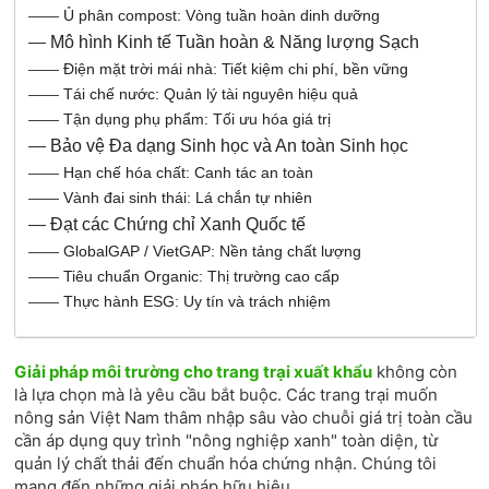
——
Ủ phân compost: Vòng tuần hoàn dinh dưỡng
—
Mô hình Kinh tế Tuần hoàn & Năng lượng Sạch
——
Điện mặt trời mái nhà: Tiết kiệm chi phí, bền vững
——
Tái chế nước: Quản lý tài nguyên hiệu quả
——
Tận dụng phụ phẩm: Tối ưu hóa giá trị
—
Bảo vệ Đa dạng Sinh học và An toàn Sinh học
——
Hạn chế hóa chất: Canh tác an toàn
——
Vành đai sinh thái: Lá chắn tự nhiên
—
Đạt các Chứng chỉ Xanh Quốc tế
——
GlobalGAP / VietGAP: Nền tảng chất lượng
——
Tiêu chuẩn Organic: Thị trường cao cấp
——
Thực hành ESG: Uy tín và trách nhiệm
Giải pháp môi trường cho trang trại xuất khẩu
không còn
là lựa chọn mà là yêu cầu bắt buộc. Các trang trại muốn
nông sản Việt Nam thâm nhập sâu vào chuỗi giá trị toàn cầu
cần áp dụng quy trình "nông nghiệp xanh" toàn diện, từ
quản lý chất thải đến chuẩn hóa chứng nhận. Chúng tôi
mang đến những giải pháp hữu hiệu.