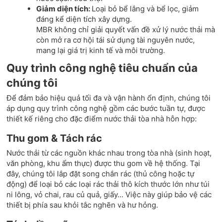
Giảm diện tích:
Loại bỏ bể lắng và bể lọc, giảm
đáng kể diện tích xây dựng.
MBR không chỉ giải quyết vấn đề xử lý nước thải mà
còn mở ra cơ hội tái sử dụng tài nguyên nước,
mang lại giá trị kinh tế và môi trường.
Quy trình công nghệ tiêu chuẩn của
chúng tôi
Để đảm bảo hiệu quả tối đa và vận hành ổn định, chúng tôi
áp dụng quy trình công nghệ gồm các bước tuần tự, được
thiết kế riêng cho đặc điểm nước thải tòa nhà hỗn hợp:
Thu gom & Tách rác
Nước thải từ các nguồn khác nhau trong tòa nhà (sinh hoạt,
văn phòng, khu ẩm thực) được thu gom về hệ thống. Tại
đây, chúng tôi lắp đặt song chắn rác (thủ công hoặc tự
động) để loại bỏ các loại rác thải thô kích thước lớn như túi
ni lông, vỏ chai, rau củ quả, giấy... Việc này giúp bảo vệ các
thiết bị phía sau khỏi tắc nghẽn và hư hỏng.