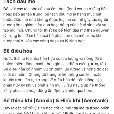
Tách dầu mỡ
Đối với các tòa nhà có khu ẩm thực (food court) ở tầng hầm
hoặc bếp ăn tập trung, bể tách dầu mỡ là hạng mục bắt
buộc. Dầu mỡ nếu không được loại bỏ có thể gây tắc nghẽn
đường ống, giảm hiệu quả hoạt động của hệ vi sinh vật và
tạo mùi hôi. Chúng tôi thiết kế bể tách dầu mỡ theo nguyên
lý trọng lực, đảm bảo loại bỏ phần lớn dầu mỡ trước khi
nước thải đi vào các công đoạn xử lý sinh học.
Bể điều hòa
Nước thải từ tòa nhà hỗn hợp có lưu lượng và nồng độ ô
nhiễm biến động mạnh theo giờ cao điểm (sáng, trưa, tối).
Bể điều hòa có nhiệm vụ ổn định lưu lượng và nồng độ các
chất ô nhiễm. Chúng tôi trang bị hệ thống sục khí hoặc
khuấy trộn liên tục trong bể điều hòa để tránh lắng cặn,
phân hủy kỵ khí và phát sinh mùi. Điều này giúp hệ thống
xử lý phía sau hoạt động ổn định và hiệu quả hơn.
Bể thiếu khí (Anoxic) & Hiếu khí (Aerotank)
Đây là các bể xử lý sinh học cốt lõi như đã mô tả trong phần
công nghệ AAO hoặc kết hợp với MBBR. Tại đây, các vi sinh