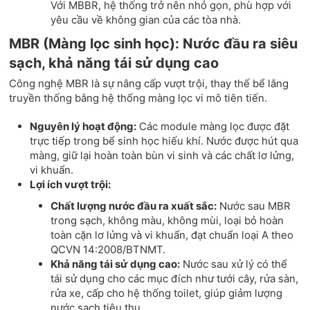
Với MBBR, hệ thống trở nên nhỏ gọn, phù hợp với
yêu cầu về không gian của các tòa nhà.
MBR (Màng lọc sinh học): Nước đầu ra siêu
sạch, khả năng tái sử dụng cao
Công nghệ MBR là sự nâng cấp vượt trội, thay thế bể lắng
truyền thống bằng hệ thống màng lọc vi mô tiên tiến.
Nguyên lý hoạt động:
Các module màng lọc được đặt
trực tiếp trong bể sinh học hiếu khí. Nước được hút qua
màng, giữ lại hoàn toàn bùn vi sinh và các chất lơ lửng,
vi khuẩn.
Lợi ích vượt trội:
Chất lượng nước đầu ra xuất sắc:
Nước sau MBR
trong sạch, không màu, không mùi, loại bỏ hoàn
toàn cặn lơ lửng và vi khuẩn, đạt chuẩn loại A theo
QCVN 14:2008/BTNMT.
Khả năng tái sử dụng cao:
Nước sau xử lý có thể
tái sử dụng cho các mục đích như tưới cây, rửa sàn,
rửa xe, cấp cho hệ thống toilet, giúp giảm lượng
nước sạch tiêu thụ.