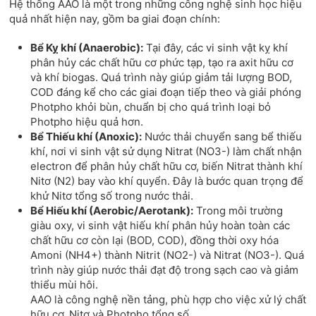
Hệ thống AAO là một trong những công nghệ sinh học hiệu
quả nhất hiện nay, gồm ba giai đoạn chính:
Bể Kỵ khí (Anaerobic):
Tại đây, các vi sinh vật kỵ khí
phân hủy các chất hữu cơ phức tạp, tạo ra axit hữu cơ
và khí biogas. Quá trình này giúp giảm tải lượng BOD,
COD đáng kể cho các giai đoạn tiếp theo và giải phóng
Photpho khỏi bùn, chuẩn bị cho quá trình loại bỏ
Photpho hiệu quả hơn.
Bể Thiếu khí (Anoxic):
Nước thải chuyển sang bể thiếu
khí, nơi vi sinh vật sử dụng Nitrat (NO3-) làm chất nhận
electron để phân hủy chất hữu cơ, biến Nitrat thành khí
Nitơ (N2) bay vào khí quyển. Đây là bước quan trọng để
khử Nitơ tổng số trong nước thải.
Bể Hiếu khí (Aerobic/Aerotank):
Trong môi trường
giàu oxy, vi sinh vật hiếu khí phân hủy hoàn toàn các
chất hữu cơ còn lại (BOD, COD), đồng thời oxy hóa
Amoni (NH4+) thành Nitrit (NO2-) và Nitrat (NO3-). Quá
trình này giúp nước thải đạt độ trong sạch cao và giảm
thiểu mùi hôi.
AAO là công nghệ nền tảng, phù hợp cho việc xử lý chất
hữu cơ, Nitơ và Photpho tổng số.