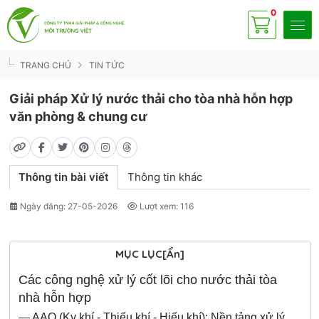
0
Có
sp
TRANG CHỦ
TIN TỨC
Giải pháp Xử lý nước thải cho tòa nhà hỗn hợp
văn phòng & chung cư
Thông tin bài viết
Thông tin khác
Ngày đăng: 27-05-2026
Lượt xem: 116
MỤC LỤC
[Ẩn]
Các công nghệ xử lý cốt lõi cho nước thải tòa
nhà hỗn hợp
—
AAO (Kỵ khí - Thiếu khí - Hiếu khí): Nền tảng xử lý