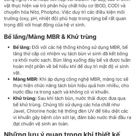
vật thực hiện vai trò phân hủy chất hữu cơ (BOD, COD) và
chuyển hóa Nitơ, Photpho. Việc duy trì các điều kiện môi
trường (oxy, pH, nhiệt độ) phù hợp trong từng bể rất quan
trọng đối với hoạt động của hệ vi sinh.
Bể lắng/Màng MBR & Khử trùng
Bể lắng:
Đối với các hệ thống không sử dụng MBR, bể
lắng thứ cấp có nhiệm vụ tách bùn vi sinh đã kết bông
ra khỏi nước sạch. Bùn lắng xuống đáy bể và được tuần
hoàn một phần về bể hiếu khí để duy trì mật độ vi sinh
vật.
Màng MBR:
Khi áp dụng công nghệ MBR, màng lọc sẽ
thực hiện chức năng tách bùn hiệu quả hơn nhiều, cho
nước đầu ra trong sạch và không có vi khuẩn.
Khử trùng:
Sau khi tách bùn, nước thải được đưa qua
bể khử trùng. Chúng tôi sử dụng các hóa chất như
Javel, Chlorine hoặc hệ thống đèn UV để tiêu diệt các
vi khuẩn gây bệnh còn sót lại, đảm bảo nước thải đầu ra
đạt chuẩn vệ sinh an toàn.
Những lưu ý quan trọng khi thiết kế