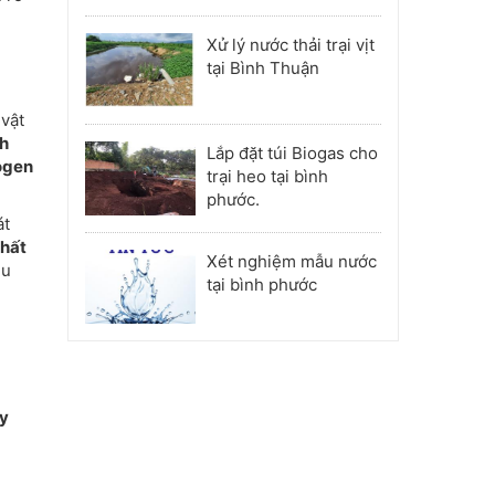
Phú Nhuận
Xử lý nước thải trại vịt
tại Bình Thuận
 vật
h
Lắp đặt túi Biogas cho
ogen
trại heo tại bình
phước.
át
chất
Xét nghiệm mẫu nước
ệu
tại bình phước
y