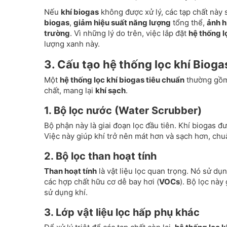
Nếu
khí biogas
không được xử lý, các tạp chất này 
biogas
,
giảm hiệu suất năng lượng
tổng thể,
ảnh h
trường
. Vì những lý do trên, việc lắp đặt
hệ thống l
lượng xanh này.
3. Cấu tạo hệ thống lọc khí Bioga
Một
hệ thống lọc khí biogas tiêu chuẩn
thường gồm 
chất, mang lại
khí sạch
.
1. Bộ lọc nước (Water Scrubber)
Bộ phận này là giai đoạn lọc đầu tiên. Khí biogas 
Việc này giúp khí trở nên mát hơn và sạch hơn, chuẩ
2. Bộ lọc than hoạt tính
Than hoạt tính
là vật liệu lọc quan trọng. Nó sử dụ
các hợp chất hữu cơ dễ bay hơi (
VOCs
). Bộ lọc này
sử dụng khí.
3. Lớp vật liệu lọc hấp phụ khác