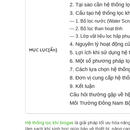
2. Tại sao cần hệ thống l
3. Cấu tạo hệ thống lọc k
—
1. Bộ lọc nước (Water Scr
—
2. Bộ lọc than hoạt tính
—
3. Lớp vật liệu lọc hấp ph
4. Nguyên lý hoạt động củ
MỤC LỤC
[Ẩn]
5. Lợi ích khi sử dụng hệ 
6. Một số phương pháp lọ
7. Cách lựa chọn hệ thốn
8. Đơn vị cung cấp hệ th
9. Kết luận
Câu hỏi thường gặp về hệ
Môi Trường Đông Nam Bộ – 
Hệ thống lọc khí biogas
là giải pháp tối ưu hóa năn
làm sạch khí sinh học giúp bảo vệ thiết bị, nâng ca