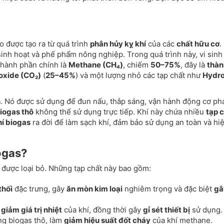
ạo được tạo ra từ quá trình
phân hủy kỵ khí
của các
chất hữu cơ
.
inh hoạt và phế phẩm nông nghiệp. Trong quá trình này, vi sinh
 thành phần chính là
Methane (CH₄)
, chiếm
50–75%
, đây là
thàn
oxide (CO₂)
(
25–45%
) và một lượng nhỏ các tạp chất như
Hydr
n
. Nó được sử dụng để đun nấu, thắp sáng, vận hành động cơ ph
iogas thô
không thể sử dụng trực tiếp. Khí này chứa nhiều
tạp 
hí biogas
ra đời để làm sạch khí, đảm bảo sử dụng an toàn và hi
iogas?
n được loại bỏ. Những tạp chất này bao gồm:
thối
đặc trưng, gây
ăn mòn kim loại
nghiêm trọng và đặc biệt
gâ
m
giảm giá trị nhiệt
của khí, đồng thời gây
gỉ sét thiết bị
sử dụng.
ong biogas thô, làm
giảm hiệu suất đốt cháy
của khí methane.