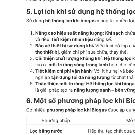
5. Lợi ích khi sử dụng hệ thống lọ
Sử dụng
hệ thống lọc khí biogas
mang lại nhiều lợi
Nâng cao hiệu suất năng lượng
:
Khí sạch
chứa
và đều,
tiết kiệm nhiên liệu
đáng kể.
Bảo vệ thiết bị sử dụng khí
: Việc loại bỏ tạp c
thọ thiết bị
, giảm chi phí sửa chữa, thay thế.
Cải thiện chất lượng không khí
:
Hệ thống lọc k
tạo ra
môi trường sống trong lành
hơn cho cộn
Tiết kiệm chi phí vận hành
: Với ít hư hại và bả
nghiệp
tận dụng tối đa năng lượng
từ chất thải
Thân thiện môi trường
:
Hệ thống lọc khí bioga
là giải pháp tạo ra
năng lượng xanh – bền vữn
6. Một số phương pháp lọc khí Bi
Có nhiều
phương pháp lọc khí Biogas
được áp dụng
Phương pháp
Mô 
Lọc bằng nước
Hấp thụ tạp chất qua