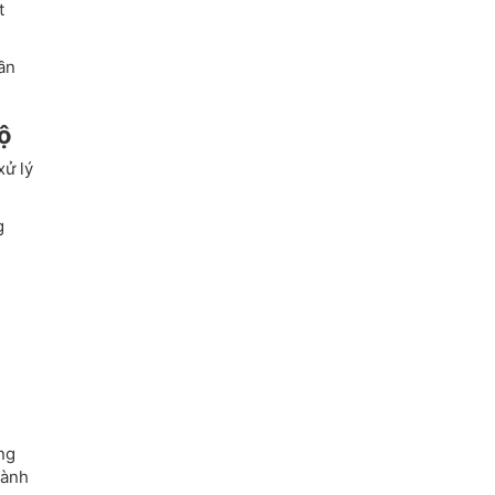
t
ần
ộ
xử lý
g
ng
hành