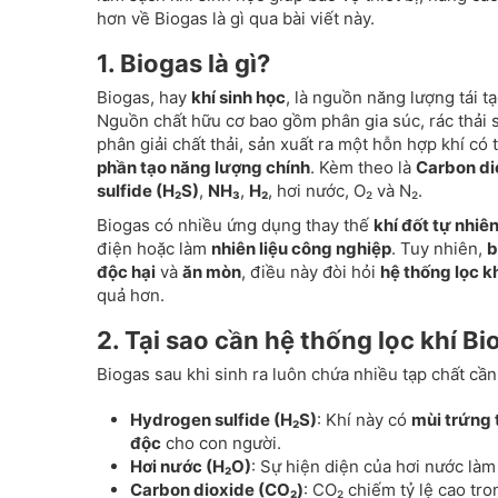
hơn về Biogas là gì qua bài viết này.
1. Biogas là gì?
Biogas, hay
khí sinh học
, là nguồn năng lượng tái t
Nguồn chất hữu cơ bao gồm phân gia súc, rác thải s
phân giải chất thải, sản xuất ra một hỗn hợp khí có
phần tạo năng lượng chính
. Kèm theo là
Carbon di
sulfide (H₂S)
,
NH₃
,
H₂
, hơi nước, O₂ và N₂.
Biogas có nhiều ứng dụng thay thế
khí đốt tự nhiê
điện hoặc làm
nhiên liệu công nghiệp
. Tuy nhiên,
b
độc hại
và
ăn mòn
, điều này đòi hỏi
hệ thống lọc k
quả hơn.
2. Tại sao cần hệ thống lọc khí B
Biogas sau khi sinh ra luôn chứa nhiều tạp chất cầ
Hydrogen sulfide (H₂S)
: Khí này có
mùi trứng 
độc
cho con người.
Hơi nước (H₂O)
: Sự hiện diện của hơi nước là
Carbon dioxide (CO₂)
: CO₂ chiếm tỷ lệ cao tr