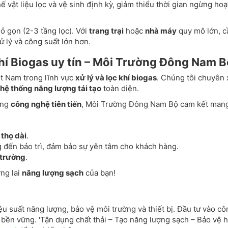
ế vật liệu lọc và vệ sinh định kỳ, giảm thiểu thời gian ngừng hoạ
ỏ gọn (2-3 tầng lọc). Với
trang trại
hoặc
nhà máy
quy mô lớn, c
ử lý và công suất lớn hơn.
khí Biogas uy tín – Môi Trường Đông Nam B
ệt Nam trong lĩnh vực
xử lý và lọc khí biogas
. Chúng tôi chuyên 
hệ thống năng lượng tái tạo
toàn diện.
ụng
công nghệ tiên tiến
, Môi Trường Đông Nam Bộ cam kết man
 thọ dài
.
ng đến bảo trì, đảm bảo sự yên tâm cho khách hàng.
 trường
.
ng lai
năng lượng sạch
của bạn!
ệu suất năng lượng, bảo vệ môi trường và thiết bị. Đầu tư vào cô
 bền vững. 'Tận dụng chất thải – Tạo năng lượng sạch – Bảo vệ 