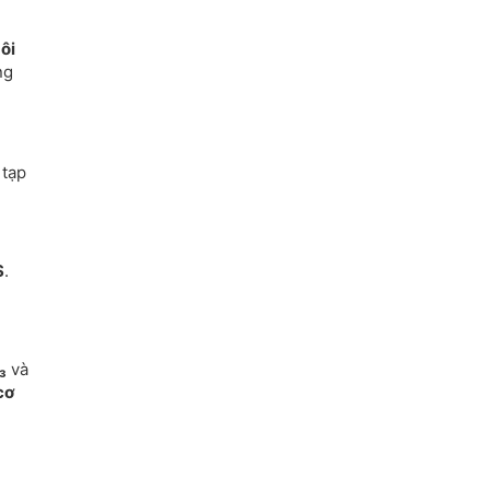
g
ôi
ng
 tạp
S
.
₃
và
cơ