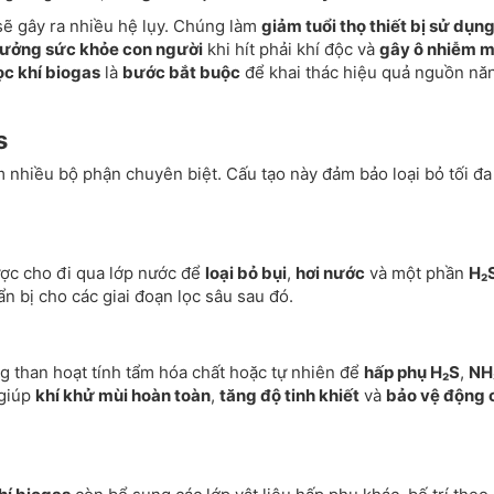
sẽ gây ra nhiều hệ lụy. Chúng làm
giảm tuổi thọ thiết bị sử dụn
ưởng sức khỏe con người
khi hít phải khí độc và
gây ô nhiễm m
ọc khí biogas
là
bước bắt buộc
để khai thác hiệu quả nguồn nă
s
nhiều bộ phận chuyên biệt. Cấu tạo này đảm bảo loại bỏ tối đa
được cho đi qua lớp nước để
loại bỏ bụi
,
hơi nước
và một phần
H₂
n bị cho các giai đoạn lọc sâu sau đó.
ng than hoạt tính tẩm hóa chất hoặc tự nhiên để
hấp phụ H₂S
,
NH
 giúp
khí khử mùi hoàn toàn
,
tăng độ tinh khiết
và
bảo vệ động 