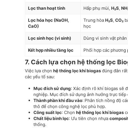
Lọc than hoạt tính
Hấp phụ mùi,
H₂S
,
NH
Lọc hóa học (NaOH,
Trung hòa
H₂S
,
CO₂
b
CaO)
học
Lọc sinh học (vi sinh)
Dùng vi sinh vật phân 
Kết hợp nhiều tầng lọc
Phối hợp các phương 
7. Cách lựa chọn hệ thống lọc Bi
Việc lựa chọn
hệ thống lọc khí biogas
đúng đắn rất 
các yếu tố sau:
Mục đích sử dụng
: Xác định rõ khí biogas sẽ
nghiệp. Mục đích sử dụng ảnh hưởng trực tiếp đ
Thành phần khí đầu vào
: Phân tích nồng độ cá
thô để chọn công nghệ lọc phù hợp.
Công suất lọc
: Chọn
hệ thống lọc khí biogas
có
Chất liệu bình lọc
: Ưu tiên chọn nhựa
composi
thống.