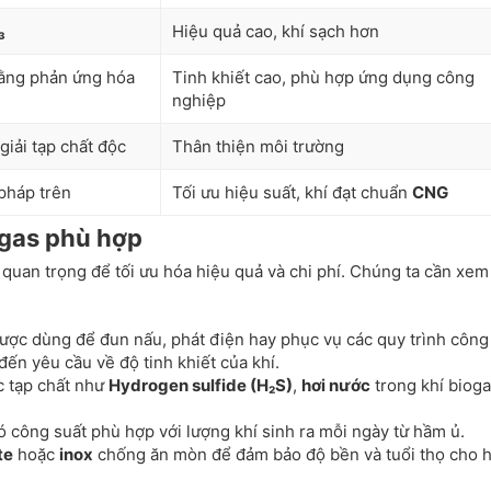
₃
Hiệu quả cao, khí sạch hơn
ằng phản ứng hóa
Tinh khiết cao, phù hợp ứng dụng công
nghiệp
giải tạp chất độc
Thân thiện môi trường
pháp trên
Tối ưu hiệu suất, khí đạt chuẩn
CNG
ogas phù hợp
quan trọng để tối ưu hóa hiệu quả và chi phí. Chúng ta cần xem
 được dùng để đun nấu, phát điện hay phục vụ các quy trình công
ến yêu cầu về độ tinh khiết của khí.
c tạp chất như
Hydrogen sulfide (H₂S)
,
hơi nước
trong khí biog
 công suất phù hợp với lượng khí sinh ra mỗi ngày từ hầm ủ.
te
hoặc
inox
chống ăn mòn để đảm bảo độ bền và tuổi thọ cho 