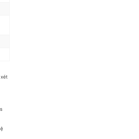
 xét
as
hệ