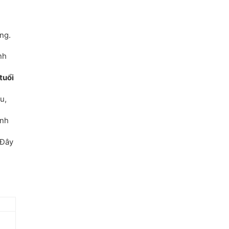
ờng.
nh
tuổi
u,
anh
 Đây