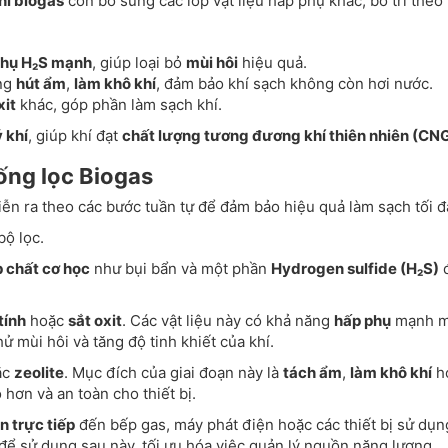
hí biogas
còn bổ sung các lớp vật liệu hấp phụ khác, bố trí theo
thụ H₂S mạnh
, giúp loại bỏ
mùi hôi
hiệu quả.
ụng
hút ẩm
,
làm khô khí
, đảm bảo khí sạch không còn hơi nước.
xit
khác, góp phần làm sạch khí.
 khí
, giúp khí đạt
chất lượng tương đương khí thiên nhiên (CN
ống lọc Biogas
ễn ra theo các bước tuần tự để đảm bảo hiệu quả làm sạch tối đ
bộ lọc.
p chất cơ học
như bụi bẩn và một phần
Hydrogen sulfide (H₂S)
tính
hoặc
sắt oxit
. Các vật liệu này có khả năng
hấp phụ
mạnh m
hử mùi hôi và tăng độ tinh khiết của khí.
ặc
zeolite
. Mục đích của giai đoạn này là
tách ẩm
,
làm khô khí
h
 hơn và an toàn cho thiết bị.
n trực tiếp
đến bếp gas, máy phát điện hoặc các thiết bị sử dụn
để sử dụng sau này, tối ưu hóa việc quản lý nguồn năng lượng.