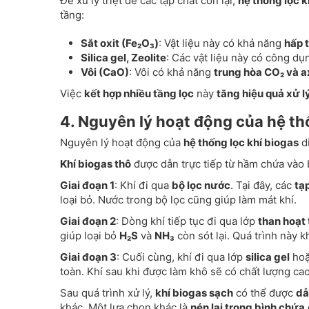
Để xử lý triệt để các tạp chất còn lại,
hệ thống lọc k
tầng:
Sắt oxit (Fe₂O₃)
: Vật liệu này có khả năng
hấp 
Silica gel, Zeolite
: Các vật liệu này có công d
Vôi (CaO)
: Vôi có khả năng
trung hòa CO₂ và a
Việc
kết hợp nhiều tầng lọc
này
tăng hiệu quả xử lý
4. Nguyên lý hoạt động của hệ th
Nguyên lý hoạt động của
hệ thống lọc khí biogas
di
Khí biogas thô
được dẫn trực tiếp từ hầm chứa vào 
Giai đoạn 1
: Khí đi qua
bộ lọc nước
. Tại đây, các
tạ
loại bỏ. Nước trong bộ lọc cũng giúp làm mát khí.
Giai đoạn 2
: Dòng khí tiếp tục đi qua lớp
than hoạt 
giúp loại bỏ
H₂S
và
NH₃
còn sót lại. Quá trình này k
Giai đoạn 3
: Cuối cùng, khí đi qua lớp
silica gel
ho
toàn. Khí sau khi được làm khô sẽ có chất lượng cao
Sau quá trình xử lý,
khí biogas sạch
có thể được
dẫ
khác. Một lựa chọn khác là
nén lại trong bình chứa