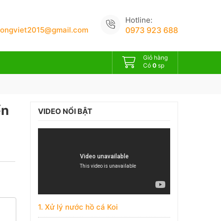
Hotline:
uongviet2015@gmail.com
0973 923 688
Giỏ hàng
Có
0
sp
ển
VIDEO NỔI BẬT
1. Xử lý nước hồ cá Koi