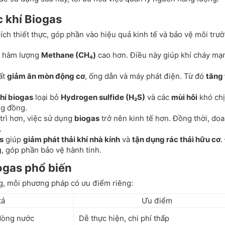
c khí Biogas
 ích thiết thực, góp phần vào hiệu quả kinh tế và bảo vệ môi trư
 hàm lượng
Methane (CH₄)
cao hơn. Điều này giúp khí cháy mạ
hất
giảm ăn mòn động cơ
, ống dẫn và máy phát điện. Từ đó
tăng 
hí biogas
loại bỏ
Hydrogen sulfide (H₂S)
và các
mùi hôi
khó chị
g đồng.
o trì hơn, việc sử dụng
biogas
trở nên kinh tế hơn. Đồng thời, do
.
s
giúp
giảm phát thải khí nhà kính
và
tận dụng rác thải hữu cơ
.
g
, góp phần bảo vệ hành tinh.
ogas phổ biến
, mỗi phương pháp có ưu điểm riêng:
tả
Ưu điểm
 dòng nước
Dễ thực hiện, chi phí thấp