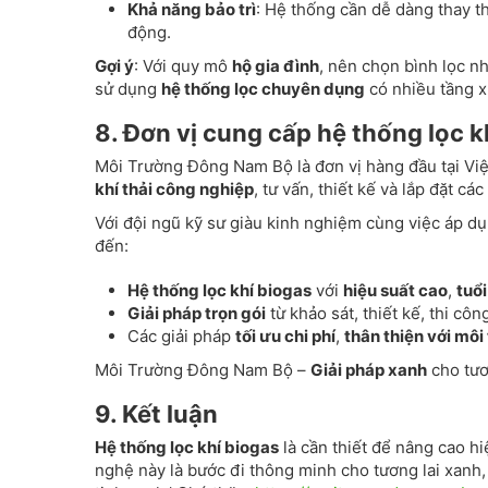
Khả năng bảo trì
: Hệ thống cần dễ dàng thay th
động.
Gợi ý
: Với quy mô
hộ gia đình
, nên chọn bình lọc nh
sử dụng
hệ thống lọc chuyên dụng
có nhiều tầng x
8. Đơn vị cung cấp hệ thống lọc 
Môi Trường Đông Nam Bộ là đơn vị hàng đầu tại Vi
khí thải công nghiệp
, tư vấn, thiết kế và lắp đặt các
Với đội ngũ kỹ sư giàu kinh nghiệm cùng việc áp d
đến:
Hệ thống lọc khí biogas
với
hiệu suất cao
,
tuổi
Giải pháp trọn gói
từ khảo sát, thiết kế, thi cô
Các giải pháp
tối ưu chi phí
,
thân thiện với môi
Môi Trường Đông Nam Bộ –
Giải pháp xanh
cho tươ
9. Kết luận
Hệ thống lọc khí biogas
là cần thiết để nâng cao hi
nghệ này là bước đi thông minh cho tương lai xanh,