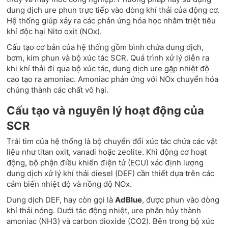
dung dịch ure phun trực tiếp vào dòng khí thải của động cơ.
Hệ thống giúp xảy ra các phản ứng hóa học nhằm triệt tiêu
khí độc hại Nitơ oxit (NOx).
Cấu tạo cơ bản của hệ thống gồm bình chứa dung dịch,
bơm, kim phun và bộ xúc tác SCR. Quá trình xử lý diễn ra
khi khí thải đi qua bộ xúc tác, dung dịch ure gặp nhiệt độ
cao tạo ra amoniac. Amoniac phản ứng với NOx chuyển hóa
chúng thành các chất vô hại.
Cấu tạo và nguyên lý hoạt động của
SCR
Trái tim của hệ thống là bộ chuyển đổi xúc tác chứa các vật
liệu như titan oxit, vanadi hoặc zeolite. Khi động cơ hoạt
động, bộ phận điều khiển điện tử (ECU) xác định lượng
dung dịch xử lý khí thải diesel (DEF) cần thiết dựa trên các
cảm biến nhiệt độ và nồng độ NOx.
Dung dịch DEF, hay còn gọi là
AdBlue
, được phun vào dòng
khí thải nóng. Dưới tác động nhiệt, ure phân hủy thành
amoniac (NH3) và carbon dioxide (CO2). Bên trong bộ xúc