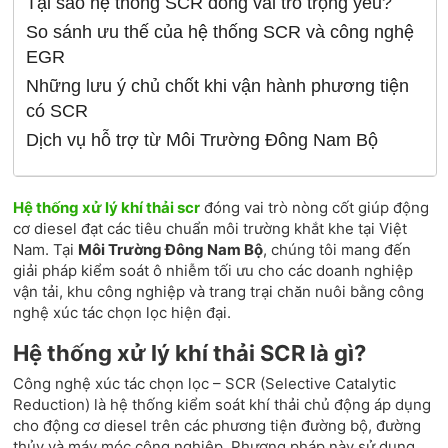
Tại sao hệ thống SCR đóng vai trò trọng yếu?
So sánh ưu thế của hệ thống SCR và công nghệ
EGR
Những lưu ý chủ chốt khi vận hành phương tiện
có SCR
Dịch vụ hỗ trợ từ Môi Trường Đông Nam Bộ
Hệ thống xử lý khí thải scr
đóng vai trò nòng cốt giúp động
cơ diesel đạt các tiêu chuẩn môi trường khắt khe tại Việt
Nam. Tại
Môi Trường Đông Nam Bộ
, chúng tôi mang đến
giải pháp kiểm soát ô nhiễm tối ưu cho các doanh nghiệp
vận tải, khu công nghiệp và trang trại chăn nuôi bằng công
nghệ xúc tác chọn lọc hiện đại.
Hệ thống xử lý khí thải SCR là gì?
Công nghệ xúc tác chọn lọc – SCR (Selective Catalytic
Reduction) là hệ thống kiểm soát khí thải chủ động áp dụng
cho động cơ diesel trên các phương tiện đường bộ, đường
thủy và máy móc công nghiệp. Phương pháp này sử dụng