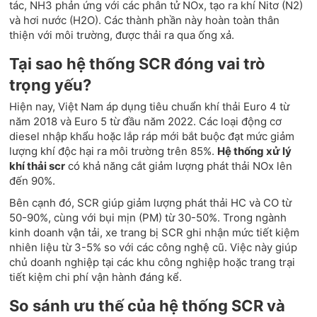
tác, NH3 phản ứng với các phân tử NOx, tạo ra khí Nitơ (N2)
và hơi nước (H2O). Các thành phần này hoàn toàn thân
thiện với môi trường, được thải ra qua ống xả.
Tại sao hệ thống SCR đóng vai trò
trọng yếu?
Hiện nay, Việt Nam áp dụng tiêu chuẩn khí thải Euro 4 từ
năm 2018 và Euro 5 từ đầu năm 2022. Các loại động cơ
diesel nhập khẩu hoặc lắp ráp mới bắt buộc đạt mức giảm
lượng khí độc hại ra môi trường trên 85%.
Hệ thống xử lý
khí thải scr
có khả năng cắt giảm lượng phát thải NOx lên
đến 90%.
Bên cạnh đó, SCR giúp giảm lượng phát thải HC và CO từ
50-90%, cùng với bụi mịn (PM) từ 30-50%. Trong ngành
kinh doanh vận tải, xe trang bị SCR ghi nhận mức tiết kiệm
nhiên liệu từ 3-5% so với các công nghệ cũ. Việc này giúp
chủ doanh nghiệp tại các khu công nghiệp hoặc trang trại
tiết kiệm chi phí vận hành đáng kể.
So sánh ưu thế của hệ thống SCR và