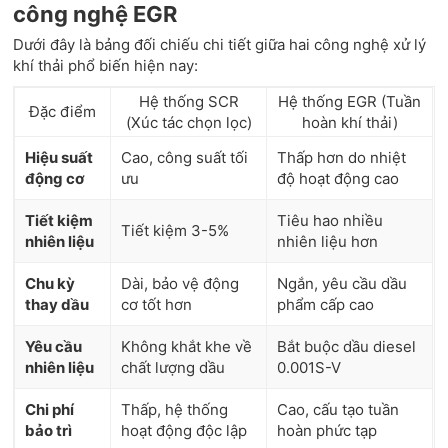
công nghệ EGR
Dưới đây là bảng đối chiếu chi tiết giữa hai công nghệ xử lý
khí thải phổ biến hiện nay:
Hệ thống SCR
Hệ thống EGR (Tuần
Đặc điểm
(Xúc tác chọn lọc)
hoàn khí thải)
Hiệu suất
Cao, công suất tối
Thấp hơn do nhiệt
động cơ
ưu
độ hoạt động cao
Tiết kiệm
Tiêu hao nhiều
Tiết kiệm 3-5%
nhiên liệu
nhiên liệu hơn
Chu kỳ
Dài, bảo vệ động
Ngắn, yêu cầu dầu
thay dầu
cơ tốt hơn
phẩm cấp cao
Yêu cầu
Không khắt khe về
Bắt buộc dầu diesel
nhiên liệu
chất lượng dầu
0.001S-V
Chi phí
Thấp, hệ thống
Cao, cấu tạo tuần
bảo trì
hoạt động độc lập
hoàn phức tạp