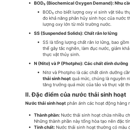
BOD₅ (Biochemical Oxygen Demand): Nhu cầu
BOD₅ cho biết lượng oxy vi sinh vật tiêu t
đo khả năng phân hủy sinh học của nước th
lượng oxy lớn từ môi trường nước.
SS (Suspended Solids): Chất rắn lơ lửng
SS là tổng lượng chất rắn lơ lửng, bao gồm 
thể gây tắc nghẽn, làm đục nước, giảm kh
thực vật thủy sinh.
N (Nitơ) và P (Photpho): Các chất dinh dưỡng
Nitơ và Photpho là các chất dinh dưỡng cầ
thải sinh hoạt
quá mức, chúng là nguyên n
tăng trưởng quá mức của tảo và thực vật thủ
II. Đặc điểm của nước thải sinh hoạt
Nước thải sinh hoạt
phản ánh các hoạt động hàng n
Thành phần:
Nước thải sinh hoạt chứa nhiều chấ
Những thành phần này tổng hòa tạo nên đặc tí
Tính chất:
Nước thải sinh hoạt thường có màu đ