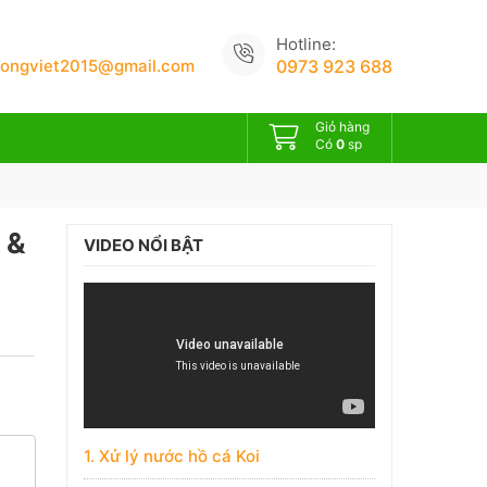
Hotline:
uongviet2015@gmail.com
0973 923 688
Giỏ hàng
Có
0
sp
 &
VIDEO NỔI BẬT
1. Xử lý nước hồ cá Koi