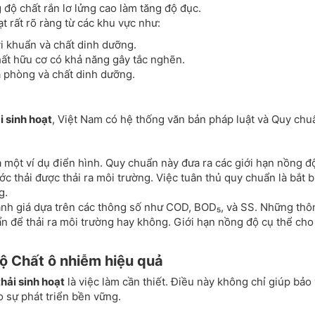
độ chất rắn lơ lửng cao làm tăng độ đục.
t rất rõ ràng từ các khu vực như:
vi khuẩn và chất dinh dưỡng.
ất hữu cơ có khả năng gây tắc nghẽn.
à phòng và chất dinh dưỡng.
i sinh hoạt
, Việt Nam có hệ thống văn bản pháp luật và Quy chu
t ví dụ điển hình. Quy chuẩn này đưa ra các giới hạn nồng độ
ớc thải được thải ra môi trường. Việc tuân thủ quy chuẩn là bắt 
g.
ánh giá dựa trên các thông số như COD, BOD₅, và SS. Những thô
n để thải ra môi trường hay không. Giới hạn nồng độ cụ thể cho
độ Chất ô nhiễm hiệu quả
hải sinh hoạt
là việc làm cần thiết. Điều này không chỉ giúp bảo
 sự phát triển bền vững.