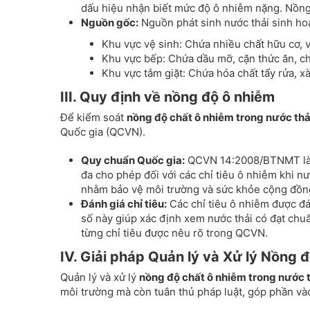
dấu hiệu nhận biết mức độ ô nhiễm nặng. Nồng 
Nguồn gốc:
Nguồn phát sinh nước thải sinh hoạ
Khu vực vệ sinh: Chứa nhiều chất hữu cơ, 
Khu vực bếp: Chứa dầu mỡ, cặn thức ăn, ch
Khu vực tắm giặt: Chứa hóa chất tẩy rửa, x
III. Quy định về nồng độ ô nhiễm
Để kiểm soát
nồng độ chất ô nhiễm trong nước thả
Quốc gia (QCVN).
Quy chuẩn Quốc gia:
QCVN 14:2008/BTNMT là mộ
đa cho phép đối với các chỉ tiêu ô nhiễm khi nư
nhằm bảo vệ môi trường và sức khỏe cộng đồn
Đánh giá chỉ tiêu:
Các chỉ tiêu ô nhiễm được đ
số này giúp xác định xem nước thải có đạt chuẩ
từng chỉ tiêu được nêu rõ trong QCVN.
IV. Giải pháp Quản lý và Xử lý Nồng 
Quản lý và xử lý
nồng độ chất ô nhiễm trong nước t
môi trường mà còn tuân thủ pháp luật, góp phần vào