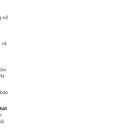
g nổ
 và
môn
VN
 bảo
hất
i
ôi