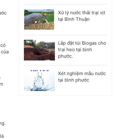
Phú Nhuận
Xử lý nước thải trại vịt
ước
tại Bình Thuận
Lắp đặt túi Biogas cho
 có
trại heo tại bình
 của
phước.
Xét nghiệm mẫu nước
c
tại bình phước
àm
ng.
là