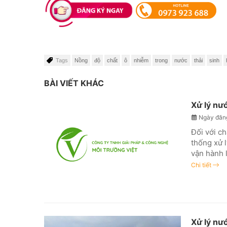
Tags
Nồng
độ
chất
ô
nhiễm
trong
nước
thải
sinh
BÀI VIẾT KHÁC
Xử lý nư
Ngày đăn
Đối với c
thống xử l
vận hành 
Chi tiết
Xử lý nướ