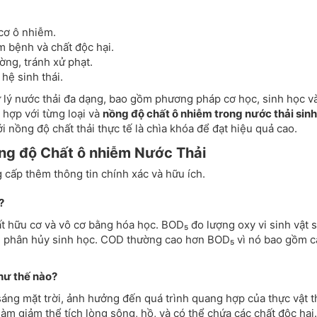
cơ ô nhiễm.
 bệnh và chất độc hại.
ờng, tránh xử phạt.
hệ sinh thái.
 lý nước thải đa dạng, bao gồm phương pháp cơ học, sinh học v
 hợp với từng loại và
nồng độ chất ô nhiễm trong nước thải sinh
i nồng độ chất thải thực tế là chìa khóa để đạt hiệu quả cao.
ng độ Chất ô nhiễm Nước Thải
 cấp thêm thông tin chính xác và hữu ích.
?
 hữu cơ và vô cơ bằng hóa học. BOD₅ đo lượng oxy vi sinh vật 
g phân hủy sinh học. COD thường cao hơn BOD₅ vì nó bao gồm c
hư thế nào?
sáng mặt trời, ảnh hưởng đến quá trình quang hợp của thực vật 
àm giảm thể tích lòng sông, hồ, và có thể chứa các chất độc hại.