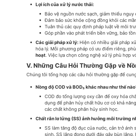
Lợi ích của xử lý nước thải:
Bảo vệ nguồn nước sạch, giảm thiểu nguy 
Đảm bảo sức khỏe cộng đồng khỏi các mầm
Tuân thủ các quy định pháp luật về môi trư
Góp phần vào phát triển bền vững, bảo tồn 
Các giải pháp xử lý:
Hiện có nhiều giải pháp xử
hóa lý. Mỗi phương pháp có ưu điểm riêng, phù
hoạt
. Việc lựa chọn công nghệ xử lý phù hợp vớ
V. Những Câu Hỏi Thường Gặp về Nồ
Chúng tôi tổng hợp các câu hỏi thường gặp để cung
Nồng độ COD và BOD₅ khác nhau như thế nào
COD đo tổng lượng oxy cần để oxy hóa chất
dụng để phân hủy chất hữu cơ có khả năn
các chất không phân hủy sinh học.
Chất rắn lơ lửng (SS) ảnh hưởng môi trường n
SS làm tăng độ đục của nước, cản trở ánh 
sinh. SS lắng đọng dưới đáy gây bùn lắng, l