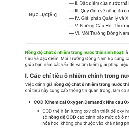
—
II. Đặc điểm của nước thải
—
III. Quy định về nồng độ ô
MỤC LỤC
[Ẩn]
—
IV. Giải pháp Quản lý và 
—
V. Những Câu Hỏi Thường
—
VI. Môi Trường Đông Nam 
Nồng độ chất ô nhiễm trong nước thải sinh hoạt
là
tiêu và đặc điểm. Môi Trường Đông Nam Bộ cung cấp 
giúp bạn nắm bắt vấn đề và tìm kiếm giải pháp hiệu
I. Các chỉ tiêu ô nhiễm chính trong nư
Việc đánh giá
nồng độ chất ô nhiễm trong nước thả
chỉ tiêu này cung cấp thông tin quan trọng, làm cơ 
COD (Chemical Oxygen Demand): Nhu cầu Ox
COD thể hiện lượng oxy cần thiết để oxy hó
số
nồng độ COD
cao cảnh báo mức độ ô nh
hóa học, không phụ thuộc vào khả năng ph