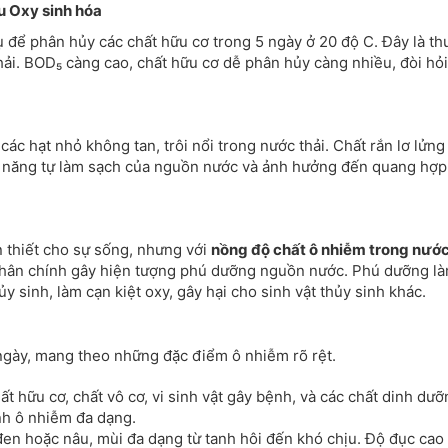
 Oxy sinh hóa
hụ để phân hủy các chất hữu cơ trong 5 ngày ở 20 độ C. Đây là th
ải. BOD₅ càng cao, chất hữu cơ dễ phân hủy càng nhiều, đòi hỏi
các hạt nhỏ không tan, trôi nổi trong nước thải. Chất rắn lơ lửng
ả năng tự làm sạch của nguồn nước và ảnh hưởng đến quang hợp
n thiết cho sự sống, nhưng với
nồng độ chất ô nhiễm trong nướ
hân chính gây hiện tượng phú dưỡng nguồn nước. Phú dưỡng l
y sinh, làm cạn kiệt oxy, gây hại cho sinh vật thủy sinh khác.
gày, mang theo những đặc điểm ô nhiễm rõ rệt.
t hữu cơ, chất vô cơ, vi sinh vật gây bệnh, và các chất dinh dưỡ
nh ô nhiễm đa dạng.
en hoặc nâu, mùi đa dạng từ tanh hôi đến khó chịu. Độ đục cao 