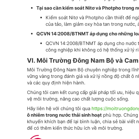
Tại sao cần kiểm soát Nitơ và Photpho trong n
Kiểm soát Nitơ và Photpho cần thiết để n
của tảo, làm giảm oxy hòa tan trong nước,
QCVN 14:2008/BTNMT áp dụng cho những loại
QCVN 14:2008/BTNMT áp dụng cho nước thải 
công nghiệp khi không có hệ thống xử lý ri
VI. Môi Trường Đông Nam Bộ và Cam 
Môi Trường Đông Nam Bộ chuyên nghiệp trong lĩnh
vững vàng trong đánh giá và xử lý nồng độ chất ô 
và các quy định hiện hành.
Chúng tôi cam kết cung cấp giải pháp tối ưu, hiệ
vệ môi trường, nâng cao chất lượng cuộc sống.
Hãy liên hệ với chúng tôi qua
https://moitruongdo
ô nhiễm trong nước thải sinh hoạt
phù hợp. Chúng t
khuyến khích bạn để lại bình luận, chia sẻ bài viế
để có thêm kiến thức hữu ích về môi trường.