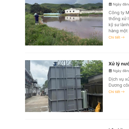
Ngày đăn
Công ty Mô
thống xử l
kỹ sư làn
hàng một 
Chi tiết
Xử lý nư
Ngày đăn
Dịch vụ x
Dương côn
Chi tiết