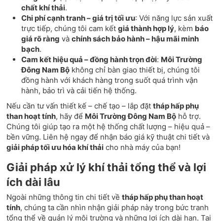
chất khí thải
.
Chi phí cạnh tranh – giá trị tối ưu
: Với năng lực sản xuất
trực tiếp, chúng tôi cam kết
giá thành hợp lý
, kèm
báo
giá rõ ràng
và
chính sách bảo hành – hậu mãi minh
bạch
.
Cam kết hiệu quả – đồng hành trọn đời
:
Môi Trường
Đông Nam Bộ
không chỉ bàn giao thiết bị, chúng tôi
đồng hành với khách hàng trong suốt quá trình vận
hành, bảo trì và cải tiến hệ thống.
Nếu cần tư vấn thiết kế – chế tạo – lắp đặt
tháp hấp phụ
than hoạt tính
, hãy để
Môi Trường Đông Nam Bộ
hỗ trợ.
Chúng tôi giúp tạo ra một hệ thống chất lượng – hiệu quả –
bền vững. Liên hệ ngay để nhận báo giá kỹ thuật chi tiết và
giải pháp tối ưu hóa khí thải
cho nhà máy của bạn!
Giải pháp xử lý khí thải tổng thể và lợi
ích dài lâu
Ngoài những thông tin chi tiết về
tháp hấp phụ than hoạt
tính
, chúng ta cần nhìn nhận giải pháp này trong bức tranh
tổng thể về quản lý môi trường và những lợi ích dài hạn. Tại