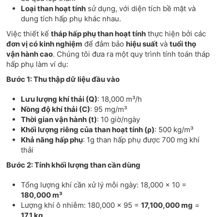
Loại than hoạt tính
sử dụng, với diện tích bề mặt và
dung tích hấp phụ khác nhau.
Việc thiết kế
tháp hấp phụ than hoạt tính
thực hiện bởi các
đơn vị có kinh nghiệm
để đảm bảo
hiệu suất
và
tuổi thọ
vận hành cao
. Chúng tôi đưa ra một quy trình tính toán tháp
hấp phụ làm ví dụ:
Bước 1: Thu thập dữ liệu đầu vào
Lưu lượng khí thải (Q)
: 18,000 m³/h
Nồng độ khí thải (C)
: 95 mg/m³
Thời gian vận hành (t)
: 10 giờ/ngày
Khối lượng riêng của than hoạt tính (ρ)
: 500 kg/m³
Khả năng hấp phụ
: 1g than hấp phụ được 700 mg khí
thải
Bước 2: Tính khối lượng than cần dùng
Tổng lượng khí cần xử lý mỗi ngày: 18,000 × 10 =
180,000 m³
Lượng khí ô nhiễm: 180,000 × 95 =
17,100,000 mg
=
17.1 kg