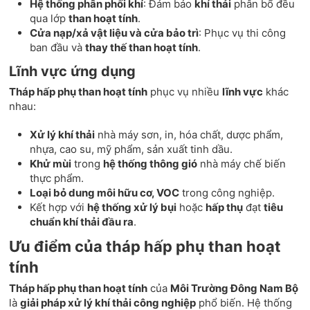
Hệ thống phân phối khí
: Đảm bảo
khí thải
phân bổ đều
qua lớp
than hoạt tính
.
Cửa nạp/xả vật liệu và cửa bảo trì
: Phục vụ thi công
ban đầu và
thay thế than hoạt tính
.
Lĩnh vực ứng dụng
Tháp hấp phụ than hoạt tính
phục vụ nhiều
lĩnh vực
khác
nhau:
Xử lý khí thải
nhà máy sơn, in, hóa chất, dược phẩm,
nhựa, cao su, mỹ phẩm, sản xuất tinh dầu.
Khử mùi
trong
hệ thống thông gió
nhà máy chế biến
thực phẩm.
Loại bỏ dung môi hữu cơ, VOC
trong công nghiệp.
Kết hợp với
hệ thống xử lý bụi
hoặc
hấp thụ
đạt
tiêu
chuẩn khí thải đầu ra
.
Ưu điểm của tháp hấp phụ than hoạt
tính
Tháp hấp phụ than hoạt tính
của
Môi Trường Đông Nam Bộ
là
giải pháp xử lý khí thải công nghiệp
phổ biến. Hệ thống