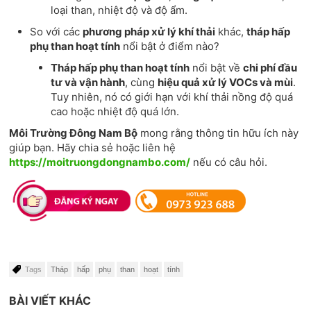
loại than, nhiệt độ và độ ẩm.
So với các
phương pháp xử lý khí thải
khác,
tháp hấp
phụ than hoạt tính
nổi bật ở điểm nào?
Tháp hấp phụ than hoạt tính
nổi bật về
chi phí đầu
tư và vận hành
, cùng
hiệu quả xử lý VOCs và mùi
.
Tuy nhiên, nó có giới hạn với khí thải nồng độ quá
cao hoặc nhiệt độ quá lớn.
Môi Trường Đông Nam Bộ
mong rằng thông tin hữu ích này
giúp bạn. Hãy chia sẻ hoặc liên hệ
https://moitruongdongnambo.com/
nếu có câu hỏi.
Tags
Tháp
hấp
phụ
than
hoạt
tính
BÀI VIẾT KHÁC