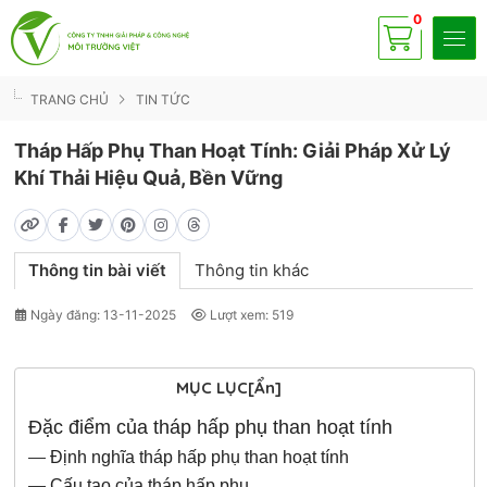
0
Có
sp
TRANG CHỦ
TIN TỨC
Tháp Hấp Phụ Than Hoạt Tính: Giải Pháp Xử Lý
Khí Thải Hiệu Quả, Bền Vững
Thông tin bài viết
Thông tin khác
Ngày đăng: 13-11-2025
Lượt xem: 519
MỤC LỤC
[Ẩn]
Đặc điểm của tháp hấp phụ than hoạt tính
—
Định nghĩa tháp hấp phụ than hoạt tính
—
Cấu tạo của tháp hấp phụ