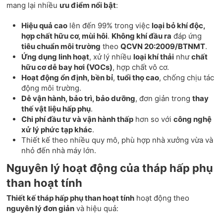
mang lại nhiều
ưu điểm nổi bật
:
Hiệu quả cao
lên đến 99% trong việc
loại bỏ khí độc,
hợp chất hữu cơ, mùi hôi
.
Không khí đầu ra
đáp ứng
tiêu chuẩn môi trường
theo
QCVN 20:2009/BTNMT
.
Ứng dụng linh hoạt
, xử lý nhiều
loại khí thải
như
chất
hữu cơ dễ bay hơi (VOCs)
, hợp chất vô cơ.
Hoạt động ổn định, bền bỉ
,
tuổi thọ cao
, chống chịu tác
động môi trường.
Dễ vận hành, bảo trì, bảo dưỡng
, đơn giản trong
thay
thế vật liệu hấp phụ
.
Chi phí đầu tư và vận hành thấp
hơn so với
công nghệ
xử lý phức tạp khác
.
Thiết kế theo nhiều quy mô, phù hợp nhà xưởng vừa và
nhỏ đến nhà máy lớn.
Nguyên lý hoạt động của tháp hấp phụ
than hoạt tính
Thiết kế tháp hấp phụ than hoạt tính
hoạt động theo
nguyên lý đơn giản
và hiệu quả: