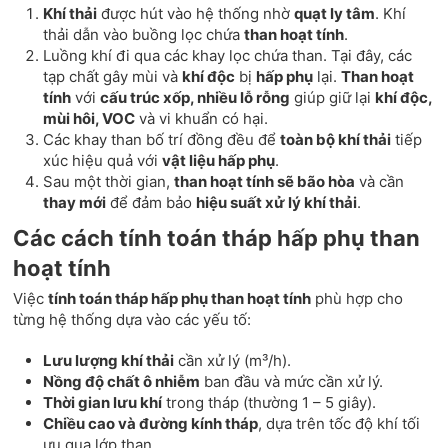
Khí thải
được hút vào hệ thống nhờ
quạt ly tâm
. Khí
thải dẫn vào buồng lọc chứa
than hoạt tính
.
Luồng khí đi qua các khay lọc chứa than. Tại đây, các
tạp chất gây mùi và
khí độc
bị
hấp phụ
lại.
Than hoạt
tính
với
cấu trúc xốp, nhiều lỗ rỗng
giúp giữ lại
khí độc,
mùi hôi, VOC
và vi khuẩn có hại.
Các khay than bố trí đồng đều để
toàn bộ khí thải
tiếp
xúc hiệu quả với
vật liệu hấp phụ
.
Sau một thời gian,
than hoạt tính sẽ bão hòa
và cần
thay mới
để đảm bảo
hiệu suất xử lý khí thải
.
Các cách tính toán tháp hấp phụ than
hoạt tính
Việc
tính toán tháp hấp phụ than hoạt tính
phù hợp cho
từng hệ thống dựa vào các yếu tố:
Lưu lượng khí thải
cần xử lý (m³/h).
Nồng độ chất ô nhiễm
ban đầu và mức cần xử lý.
Thời gian lưu khí
trong tháp (thường 1 – 5 giây).
Chiều cao và đường kính tháp
, dựa trên tốc độ khí tối
ưu qua lớp than.