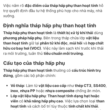
Việc nắm rõ
đặc điểm của tháp hấp phụ than hoạt tính
hỗ
trợ quyết định đầu tư hệ thống phù hợp cho nhà máy, nhà
xưởng.
Định nghĩa tháp hấp phụ than hoạt tính
Tháp hấp phụ than hoạt tính
là
thiết bị xử lý khí thải
dùng
phương pháp hấp phụ
. Bên trong tháp chứa lớp
vật liệu
than hoạt tính
giữ lại
phân tử khí độc
,
mùi hôi
và
hợp chất
hữu cơ bay hơi (VOC)
. Việc này làm sạch khí trước khi thải
ra môi trường, tuân thủ
tiêu chuẩn môi trường
.
Cấu tạo của tháp hấp phụ
Tháp hấp phụ than hoạt tính
thường có
cấu trúc hình trụ
đứng
, gồm các bộ phận chính:
Vỏ tháp
: Làm từ
vật liệu cao cấp
như
thép CT3
,
SS400
,
inox
,
nhựa PP
hoặc
nhựa composite
chống ăn mòn.
Lớp vật liệu hấp phụ
:
Than hoạt tính dạng hạt hoặc
viên
có
khả năng hấp phụ cao
. Việc lựa chọn loại
than
hoạt tính
và cách bố trí tùy thuộc
tính chất khí thải
.