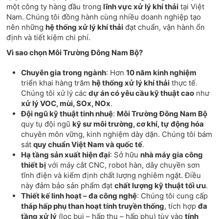
một công ty hàng đầu trong
lĩnh vực xử lý khí thải
tại Việt
Nam. Chúng tôi đồng hành cùng nhiều doanh nghiệp tạo
nên những
hệ thống xử lý khí thải
đạt chuẩn, vận hành ổn
định và tiết kiệm chi phí.
Vì sao chọn Môi Trường Đông Nam Bộ?
Chuyên gia trong ngành
: Hơn
10 năm kinh nghiệm
triển khai hàng trăm
hệ thống xử lý khí thải
thực tế.
Chúng tôi xử lý các
dự án có yêu cầu kỹ thuật cao
như
xử lý VOC, mùi, SOx, NOx
.
Đội ngũ kỹ thuật tinh nhuệ
:
Môi Trường Đông Nam Bộ
quy tụ đội ngũ
kỹ sư môi trường, cơ khí, tự động hóa
chuyên môn vững, kinh nghiệm dày dặn. Chúng tôi bám
sát
quy chuẩn Việt Nam và quốc tế
.
Hạ tầng sản xuất hiện đại
: Sở hữu
nhà máy gia công
thiết bị
với máy cắt CNC, robot hàn, dây chuyền sơn
tĩnh điện và kiểm định chất lượng nghiêm ngặt. Điều
này đảm bảo sản phẩm đạt
chất lượng kỹ thuật tối ưu
.
Thiết kế linh hoạt – đa công nghệ
: Chúng tôi cung cấp
tháp hấp phụ than hoạt tính truyền thống
, tích hợp
đa
tầng xử lý
(lọc bụi – hấp thụ – hấp phụ) tùy vào
tính