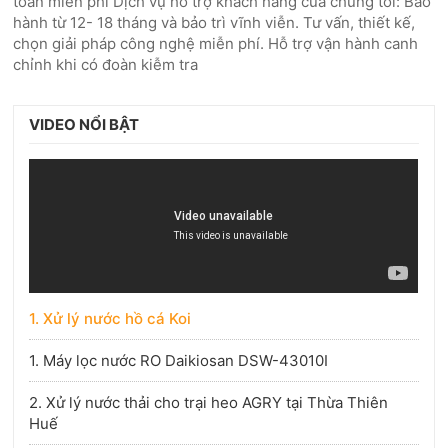
toàn miễn phí Dịch vụ hỗ trợ khách hàng cuả chúng tôi: Bảo
hành từ 12- 18 tháng và bảo trì vĩnh viễn. Tư vấn, thiết kế,
chọn giải pháp công nghệ miễn phí. Hỗ trợ vận hành canh
chỉnh khi có đoàn kiễm tra
VIDEO NỔI BẬT
1. Xử lý nước hồ cá Koi
1. Máy lọc nước RO Daikiosan DSW-43010I
2. Xử lý nước thải cho trại heo AGRY tại Thừa Thiên
Huế