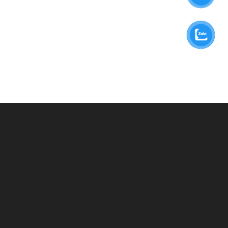
BẠN CẦN TƯ VẤN?
GỬI THÔNG TIN