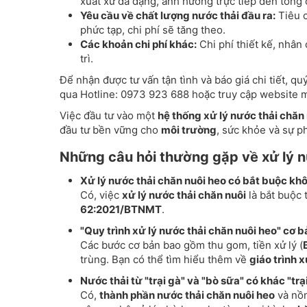
xuất xứ đa dạng, ảnh hưởng trực tiếp đến tổng c
Yêu cầu về chất lượng nước thải đầu ra:
Tiêu c
phức tạp, chi phí sẽ tăng theo.
Các khoản chi phí khác:
Chi phí thiết kế, nhân 
trì.
Để nhận được tư vấn tận tình và báo giá chi tiết, q
qua Hotline: 0973 923 688 hoặc truy cập websit
Việc đầu tư vào một
hệ thống xử lý nước thải chăn
đầu tư bền vững cho
môi trường
, sức khỏe và sự p
Những câu hỏi thường gặp về xử lý n
Xử lý nước thải chăn nuôi heo có bắt buộc kh
Có, việc
xử lý nước thải chăn nuôi
là bắt buộc 
62:2021/BTNMT
.
"Quy trình xử lý nước thải chăn nuôi heo" c
Các bước cơ bản bao gồm thu gom, tiền xử lý (
trùng. Bạn có thể tìm hiểu thêm về
giáo trình 
Nước thải từ "trại gà" và "bò sữa" có khác "tr
Có,
thành phần nước thải chăn nuôi heo
và nồn