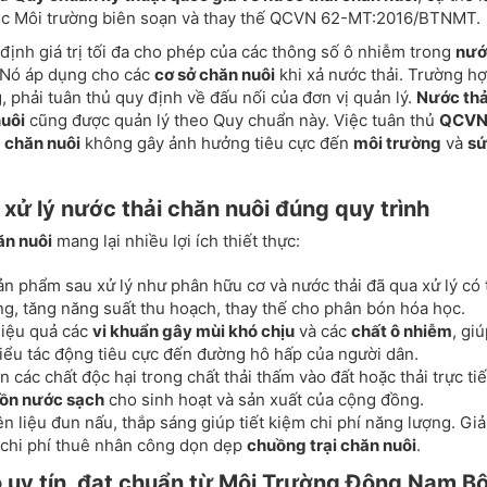
ục Môi trường biên soạn và thay thế QCVN 62-MT:2016/BTNMT.
ịnh giá trị tối đa cho phép của các thông số ô nhiễm trong
nướ
. Nó áp dụng cho các
cơ sở chăn nuôi
khi xả nước thải. Trường h
, phải tuân thủ quy định về đấu nối của đơn vị quản lý.
Nước thả
nuôi
cũng được quản lý theo Quy chuẩn này. Việc tuân thủ
QCV
g
chăn nuôi
không gây ảnh hưởng tiêu cực đến
môi trường
và
s
xử lý nước thải chăn nuôi đúng quy trình
ăn nuôi
mang lại nhiều lợi ích thiết thực:
n phẩm sau xử lý như phân hữu cơ và nước thải đã qua xử lý có 
ồng, tăng năng suất thu hoạch, thay thế cho phân bón hóa học.
hiệu quả các
vi khuẩn gây mùi khó chịu
và các
chất ô nhiễm
, gi
hiểu tác động tiêu cực đến đường hô hấp của người dân.
 các chất độc hại trong chất thải thấm vào đất hoặc thải trực ti
ồn nước sạch
cho sinh hoạt và sản xuất của cộng đồng.
n liệu đun nấu, thắp sáng giúp tiết kiệm chi phí năng lượng. Gi
và chi phí thuê nhân công dọn dẹp
chuồng trại chăn nuôi
.
o uy tín, đạt chuẩn từ Môi Trường Đông Nam B