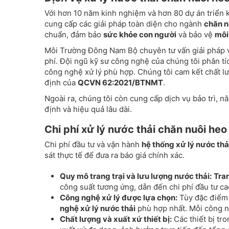
Với hơn 10 năm kinh nghiệm và hơn 80 dự án triển 
cung cấp các giải pháp toàn diện cho ngành
chăn n
chuẩn, đảm bảo
sức khỏe con người
và bảo vệ
môi
Môi Trường Đông Nam Bộ chuyên tư vấn giải pháp 
phí. Đội ngũ kỹ sư công nghệ của chúng tôi phân tí
công nghệ xử lý phù hợp. Chúng tôi cam kết chất lư
định của
QCVN 62:2021/BTNMT
.
Ngoài ra, chúng tôi còn cung cấp dịch vụ bảo trì, 
định và hiệu quả lâu dài.
Chi phí xử lý nước thải chăn nuôi heo
Chi phí đầu tư và vận hành
hệ thống xử lý nước thả
sát thực tế để đưa ra báo giá chính xác.
Quy mô trang trại và lưu lượng nước thải:
Tran
công suất tương ứng, dẫn đến chi phí đầu tư ca
Công nghệ xử lý được lựa chọn:
Tùy đặc điểm 
nghệ xử lý nước thải
phù hợp nhất. Mỗi công n
Chất lượng và xuất xứ thiết bị:
Các thiết bị tro