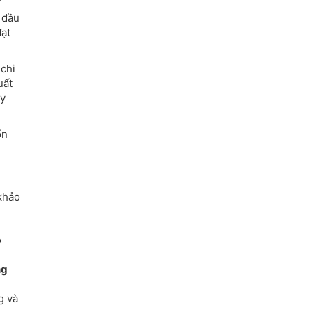
 đầu
ạt
 chi
uất
uy
ổn
khảo
ó
ng
g và