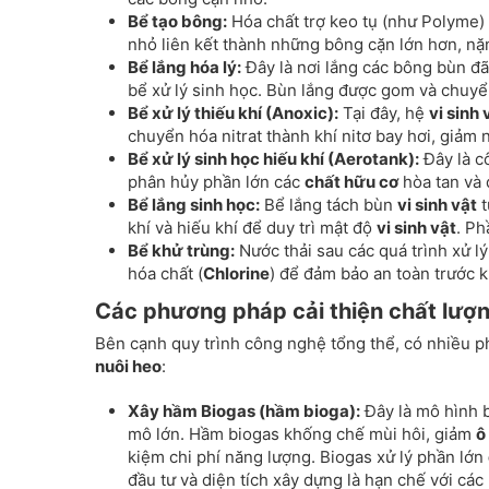
Bể tạo bông:
Hóa chất trợ keo tụ (như Polyme)
nhỏ liên kết thành những bông cặn lớn hơn, nặ
Bể lắng hóa lý:
Đây là nơi lắng các bông bùn đã
bể xử lý sinh học. Bùn lắng được gom và chuyển
Bể xử lý thiếu khí (Anoxic):
Tại đây, hệ
vi sinh 
chuyển hóa nitrat thành khí nitơ bay hơi, giảm 
Bể xử lý sinh học hiếu khí (Aerotank):
Đây là c
phân hủy phần lớn các
chất hữu cơ
hòa tan và 
Bể lắng sinh học:
Bể lắng tách bùn
vi sinh vật
t
khí và hiếu khí để duy trì mật độ
vi sinh vật
. Ph
Bể khử trùng:
Nước thải sau các quá trình xử l
hóa chất (
Chlorine
) để đảm bảo an toàn trước k
Các phương pháp cải thiện chất lượn
Bên cạnh quy trình công nghệ tổng thể, có nhiều p
nuôi heo
:
Xây hầm Biogas (hầm bioga):
Đây là mô hình b
mô lớn. Hầm biogas khống chế mùi hôi, giảm
ô
kiệm chi phí năng lượng. Biogas xử lý phần lớn
đầu tư và diện tích xây dựng là hạn chế với cá