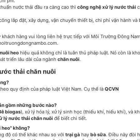
hi phí.
huẩn nước thải đầu ra càng cao thì
công nghệ xử lý nước thải
c
công lắp đặt, xây dựng, vận chuyển thiết bị, chi phí vận hành và
uý khách hàng vui lòng liên hệ trực tiếp với Môi Trường Đông Na
e moitruongdongnambo.com.
 nuôi heo
hiệu quả không chỉ là tuân thủ pháp luật. Nó còn là kh
hát triển lâu dài của ngành
chăn nuôi
.
ước thải chăn nuôi
ông?
theo quy định của pháp luật Việt Nam. Cụ thể là
QCVN
ơ bản gồm những bước nào?
Bê biogas
), xử lý hóa lý, xử lý sinh học (thiếu khí, hiếu khí), và k
xử lý nước thải chăn nuôi
để biết chi tiết.
ại heo" không?
g độ có thể khác nhau so với
trại gà
hay
bò sữa
. Điều này đòi h