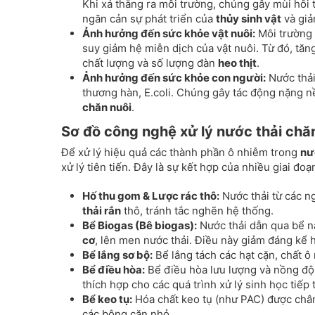
Khi xả thẳng ra môi trường, chúng gây mùi hôi
ngăn cản sự phát triển của
thủy sinh vật
và giả
Ảnh hưởng đến sức khỏe vật nuôi:
Môi trường
suy giảm hệ miễn dịch của vật nuôi. Từ đó, tă
chất lượng và số lượng đàn
heo thịt
.
Ảnh hưởng đến sức khỏe con người:
Nước thải
thương hàn, E.coli. Chúng gây tác động nặng 
chăn nuôi
.
Sơ đồ công nghệ xử lý nước thải chă
Để xử lý hiệu quả các thành phần ô nhiễm trong
nư
xử lý tiên tiến. Đây là sự kết hợp của nhiều giai đoạ
Hố thu gom & Lược rác thô:
Nước thải từ các n
thải rắn
thô, tránh tắc nghẽn hệ thống.
Bể Biogas (Bê biogas):
Nước thải dẫn qua bể n
cơ
, lên men nước thải. Điều này giảm đáng kể 
Bể lắng sơ bộ:
Bể lắng tách các hạt cặn, chất ô
Bể điều hòa:
Bể điều hòa lưu lượng và nồng độ
thích hợp cho các quá trình xử lý sinh học tiếp 
Bể keo tụ:
Hóa chất keo tụ (như PAC) được châm 
các bông cặn nhỏ.