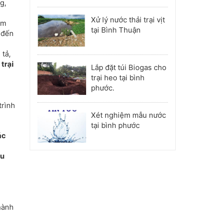
g,
Phú Nhuận
Xử lý nước thải trại vịt
àm
tại Bình Thuận
 đến
 tả,
 trại
Lắp đặt túi Biogas cho
trại heo tại bình
phước.
trình
Xét nghiệm mẫu nước
tại bình phước
ác
ữu
hành