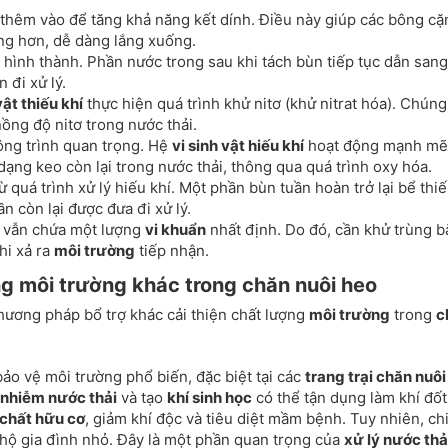
 thêm vào để tăng khả năng kết dính. Điều này giúp các bông cặ
ng hơn, dễ dàng lắng xuống.
 hình thành. Phần nước trong sau khi tách bùn tiếp tục dẫn sang
 đi xử lý.
vật thiếu khí
thực hiện quá trình khử nitơ (khử nitrat hóa). Chúng
nồng độ nitơ trong nước thải.
ông trình quan trọng. Hệ
vi sinh vật hiếu khí
hoạt động mạnh mẽ
dạng keo còn lại trong nước thải, thông qua quá trình oxy hóa.
ừ quá trình xử lý hiếu khí. Một phần bùn tuần hoàn trở lại bể thi
ần còn lại được đưa đi xử lý.
ý vẫn chứa một lượng
vi khuẩn
nhất định. Do đó, cần khử trùng 
hi xả ra
môi trường
tiếp nhận.
g môi trường khác trong chăn nuôi heo
hương pháp bổ trợ khác cải thiện chất lượng
môi trường
trong
c
ảo vệ môi trường phổ biến, đặc biệt tại các
trang trại chăn nuôi
 nhiễm nước thải
và tạo
khí sinh học
có thể tận dụng làm khí đốt,
chất hữu cơ
, giảm khí độc và tiêu diệt mầm bệnh. Tuy nhiên, chi
c hộ gia đình nhỏ. Đây là một phần quan trọng của
xử lý nước thả