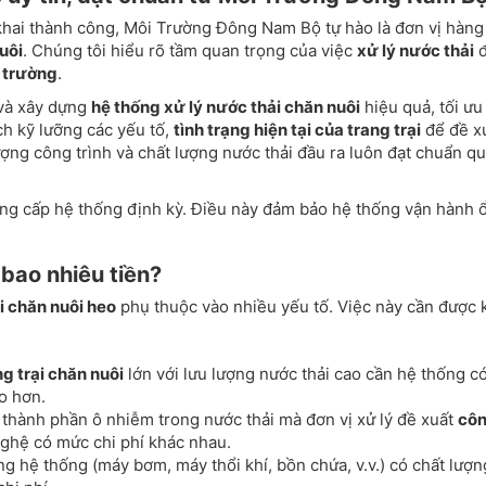
khai thành công, Môi Trường Đông Nam Bộ tự hào là đơn vị hàng
uôi
. Chúng tôi hiểu rõ tầm quan trọng của việc
xử lý nước thải
đ
 trường
.
và xây dựng
hệ thống xử lý nước thải chăn nuôi
hiệu quả, tối ưu
ch kỹ lưỡng các yếu tố,
tình trạng hiện tại của trang trại
để đề x
ợng công trình và chất lượng nước thải đầu ra luôn đạt chuẩn q
nâng cấp hệ thống định kỳ. Điều này đảm bảo hệ thống vận hành 
 bao nhiêu tiền?
i chăn nuôi heo
phụ thuộc vào nhiều yếu tố. Việc này cần được 
g trại chăn nuôi
lớn với lưu lượng nước thải cao cần hệ thống c
o hơn.
thành phần ô nhiễm trong nước thải mà đơn vị xử lý đề xuất
cô
ghệ có mức chi phí khác nhau.
ng hệ thống (máy bơm, máy thổi khí, bồn chứa, v.v.) có chất lượn