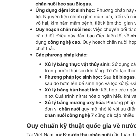
chăn nuôi heo sau Biogas
.
Ứng dụng đệm lót sinh học:
Phương pháp này d
lợi
. Nguyên liệu chính gồm mùn cưa, trấu và cá
vô hại, kìm hãm mầm bệnh, tiết kiệm thời gian 
Quy hoạch chăn nuôi heo:
Việc chuyển đổi từ 
cần thiết. Điều này đảm bảo điều kiện tốt về
ch
dụng
công nghệ cao
. Quy hoạch chăn nuôi hợp 
chất thải.
Các phương pháp khác:
Xử lý bằng thực vật thủy sinh:
Sử dụng các
trong nước thải sau khi lắng. Từ đó tạo thà
Phương pháp lọc sinh học:
Sau
bể biogas
sau đó bơm lên bể sinh học và lọc xử lý. Đ
Xử lý bằng bùn hoạt tính:
Kết hợp các ngăn
nitơ. Quá trình nitrat hóa ở ngăn hiếu khí v
Xử lý bằng mương oxy hóa:
Phương pháp nà
đơn vị
chăn nuôi
quy mô nhỏ lẻ với ưu điểm 
chăn nuôi công nghệ 7
cũng đề cập nhiều 
Quy chuẩn kỹ thuật quốc gia về nướ
Tại Việt Nam,
xử lý nước thải chăn nuôi
cần tuân t