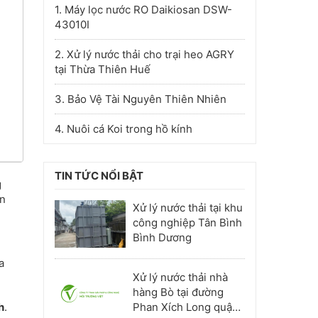
1. Máy lọc nước RO Daikiosan DSW-
43010I
2. Xử lý nước thải cho trại heo AGRY
tại Thừa Thiên Huế
3. Bảo Vệ Tài Nguyên Thiên Nhiên
4. Nuôi cá Koi trong hồ kính
TIN TỨC NỔI BẬT
g
ến
Xử lý nước thải tại khu
công nghiệp Tân Bình
Bình Dương
a
Xử lý nước thải nhà
hàng Bò tại đường
h
.
Phan Xích Long quận