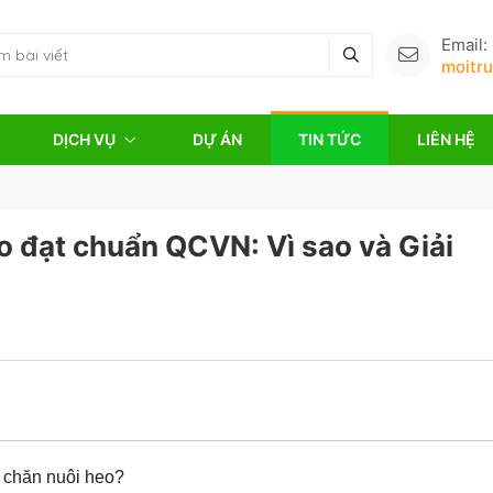
Email:
moitr
DỊCH VỤ
DỰ ÁN
TIN TỨC
LIÊN HỆ
o đạt chuẩn QCVN: Vì sao và Giải
i chăn nuôi heo?