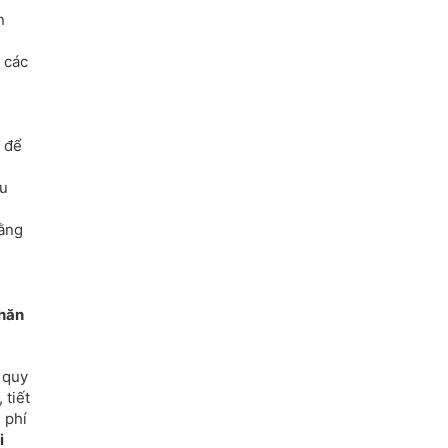
n
 các
 để
ếu
bằng
hăn
quy
 tiết
 phí
i