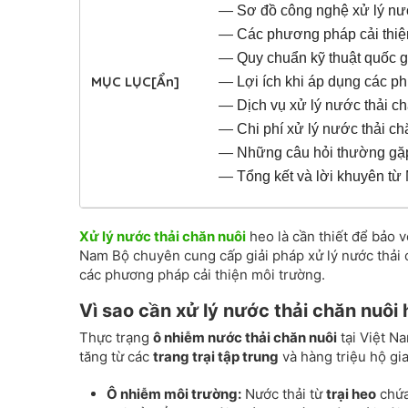
—
Sơ đồ công nghệ xử lý nướ
—
Các phương pháp cải thiệ
—
Quy chuẩn kỹ thuật quốc 
MỤC LỤC
[Ẩn]
—
Lợi ích khi áp dụng các p
—
Dịch vụ xử lý nước thải c
—
Chi phí xử lý nước thải ch
—
Những câu hỏi thường gặp
—
Tổng kết và lời khuyên t
Xử lý nước thải chăn nuôi
heo là cần thiết để bảo
Nam Bộ chuyên cung cấp giải pháp xử lý nước thải
các phương pháp cải thiện môi trường.
Vì sao cần xử lý nước thải chăn nuôi
Thực trạng
ô nhiễm nước thải chăn nuôi
tại Việt Na
tăng từ các
trang trại tập trung
và hàng triệu hộ gia
Ô nhiễm môi trường:
Nước thải từ
trại heo
chứa