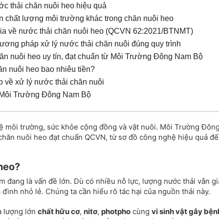
c thải chăn nuôi heo hiệu quả
n chất lượng môi trường khác trong chăn nuôi heo
gia về nước thải chăn nuôi heo (QCVN 62:2021/BTNMT)
hương pháp xử lý nước thải chăn nuôi đúng quy trình
hăn nuôi heo uy tín, đạt chuẩn từ Môi Trường Đông Nam Bộ
ăn nuôi heo bao nhiêu tiền?
 về xử lý nước thải chăn nuôi
ừ Môi Trường Đông Nam Bộ
 vệ môi trường, sức khỏe cộng đồng và vật nuôi. Môi Trường Đôn
 chăn nuôi heo đạt chuẩn QCVN, từ sơ đồ công nghệ hiệu quả đ
 heo?
m đang là vấn đề lớn. Dù có nhiều nỗ lực, lượng nước thải vẫn gi
 đình nhỏ lẻ. Chúng ta cần hiểu rõ tác hại của nguồn thải này.
 lượng lớn
chất hữu cơ
,
nitơ
,
photpho
cùng
vi sinh vật gây bện