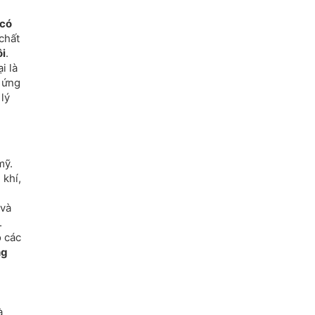
 có
chất
ôi
.
i là
h ứng
 lý
mỹ.
 khí,
và
.
o các
ng
à