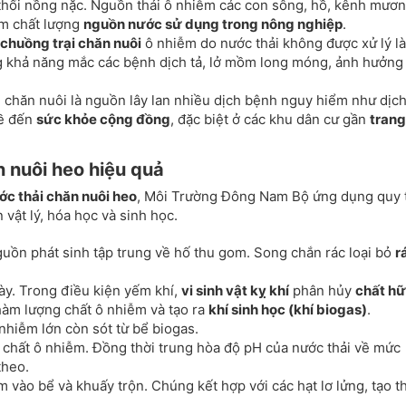
 thối nồng nặc. Nguồn thải ô nhiễm các con sông, hồ, kênh mươn
m chất lượng
nguồn nước sử dụng trong nông nghiệp
.
chuồng trại chăn nuôi
ô nhiễm do nước thải không được xử lý l
ng khả năng mắc các bệnh dịch tả, lở mồm long móng, ảnh hưởng
 chăn nuôi là nguồn lây lan nhiều dịch bệnh nguy hiểm như dịch
nề đến
sức khỏe cộng đồng
, đặc biệt ở các khu dân cư gần
trang
n nuôi heo hiệu quả
ớc thải chăn nuôi heo
, Môi Trường Đông Nam Bộ ứng dụng quy 
n vật lý, hóa học và sinh học.
guồn phát sinh tập trung về hố thu gom. Song chắn rác loại bỏ
r
ày. Trong điều kiện yếm khí,
vi sinh vật kỵ khí
phân hủy
chất h
hàm lượng chất ô nhiễm và tạo ra
khí sinh học (khí biogas)
.
 nhiễm lớn còn sót từ bể biogas.
 chất ô nhiễm. Đồng thời trung hòa độ pH của nước thải về mức
theo.
vào bể và khuấy trộn. Chúng kết hợp với các hạt lơ lửng, tạo t