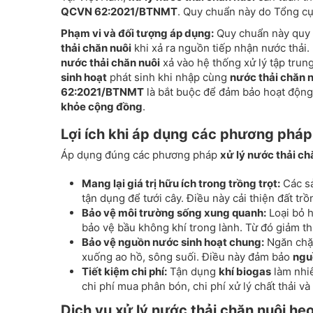
QCVN 62:2021/BTNMT
. Quy chuẩn này do Tổng c
Phạm vi và đối tượng áp dụng:
Quy chuẩn này quy đ
thải chăn nuôi
khi xả ra nguồn tiếp nhận nước thải
nước thải chăn nuôi
xả vào hệ thống xử lý tập trung
sinh hoạt
phát sinh khi nhập cùng
nước thải chăn 
62:2021/BTNMT
là bắt buộc để đảm bảo hoạt độn
khỏe cộng đồng
.
Lợi ích khi áp dụng các phương pháp 
Áp dụng đúng các phương pháp
xử lý nước thải ch
Mang lại giá trị hữu ích trong trồng trọt:
Các sả
tận dụng để tưới cây. Điều này cải thiện đất tr
Bảo vệ môi trường sống xung quanh:
Loại bỏ 
bảo vệ bầu không khí trong lành. Từ đó giảm t
Bảo vệ nguồn nước sinh hoạt chung:
Ngăn chặn
xuống ao hồ, sông suối. Điều này đảm bảo
ngu
Tiết kiệm chi phí:
Tận dụng
khí biogas
làm nhiê
chi phí mua phân bón, chi phí xử lý chất thải 
Dịch vụ xử lý nước thải chăn nuôi he