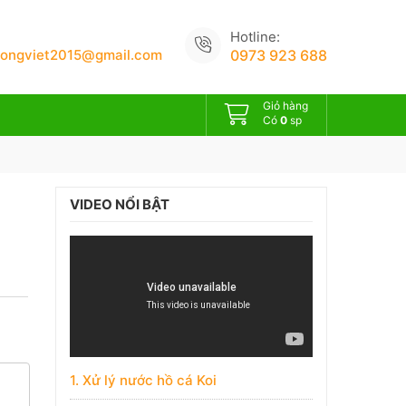
Hotline:
uongviet2015@gmail.com
0973 923 688
Giỏ hàng
Có
0
sp
VIDEO NỔI BẬT
1. Xử lý nước hồ cá Koi