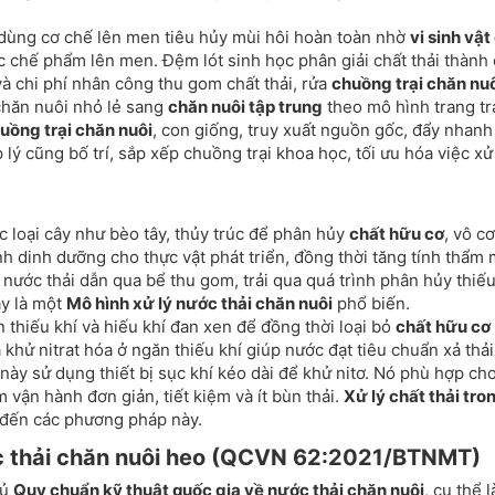
ùng cơ chế lên men tiêu hủy mùi hôi hoàn toàn nhờ
vi sinh vật
c chế phẩm lên men. Đệm lót sinh học phân giải chất thải thành 
và chi phí nhân công thu gom chất thải, rửa
chuồng trại chăn nu
chăn nuôi nhỏ lẻ sang
chăn nuôi tập trung
theo mô hình trang trạ
uồng trại chăn nuôi
, con giống, truy xuất nguồn gốc, đẩy nhan
lý cũng bố trí, sắp xếp chuồng trại khoa học, tối ưu hóa việc xử
 loại cây như bèo tây, thủy trúc để phân hủy
chất hữu cơ
, vô cơ
nh dinh dưỡng cho thực vật phát triển, đồng thời tăng tính thẩm 
, nước thải dẫn qua bể thu gom, trải qua quá trình phân hủy thiếu
ây là một
Mô hình xử lý nước thải chăn nuôi
phổ biến.
 thiếu khí và hiếu khí đan xen để đồng thời loại bỏ
chất hữu cơ
à khử nitrat hóa ở ngăn thiếu khí giúp nước đạt tiêu chuẩn xả thải
y sử dụng thiết bị sục khí kéo dài để khử nitơ. Nó phù hợp ch
vận hành đơn giản, tiết kiệm và ít bùn thải.
Xử lý chất thải tro
đến các phương pháp này.
c thải chăn nuôi heo (QCVN 62:2021/BTNMT)
hủ
Quy chuẩn kỹ thuật quốc gia về nước thải chăn nuôi
, cụ thể l