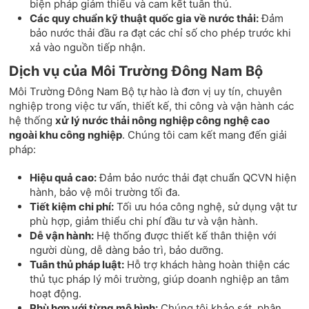
biện pháp giảm thiểu và cam kết tuân thủ.
Các quy chuẩn kỹ thuật quốc gia về nước thải:
Đảm
bảo nước thải đầu ra đạt các chỉ số cho phép trước khi
xả vào nguồn tiếp nhận.
Dịch vụ của Môi Trường Đông Nam Bộ
Môi Trường Đông Nam Bộ tự hào là đơn vị uy tín, chuyên
nghiệp trong việc tư vấn, thiết kế, thi công và vận hành các
hệ thống
xử lý nước thải nông nghiệp công nghệ cao
ngoài khu công nghiệp
. Chúng tôi cam kết mang đến giải
pháp:
Hiệu quả cao:
Đảm bảo nước thải đạt chuẩn QCVN hiện
hành, bảo vệ môi trường tối đa.
Tiết kiệm chi phí:
Tối ưu hóa công nghệ, sử dụng vật tư
phù hợp, giảm thiểu chi phí đầu tư và vận hành.
Dễ vận hành:
Hệ thống được thiết kế thân thiện với
người dùng, dễ dàng bảo trì, bảo dưỡng.
Tuân thủ pháp luật:
Hỗ trợ khách hàng hoàn thiện các
thủ tục pháp lý môi trường, giúp doanh nghiệp an tâm
hoạt động.
Phù hợp với từng mô hình:
Chúng tôi khảo sát, phân