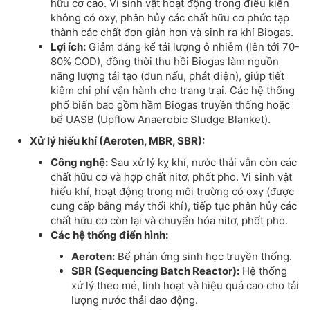
hữu cơ cao. Vi sinh vật hoạt động trong điều kiện
không có oxy, phân hủy các chất hữu cơ phức tạp
thành các chất đơn giản hơn và sinh ra khí Biogas.
Lợi ích:
Giảm đáng kể tải lượng ô nhiễm (lên tới 70-
80% COD), đồng thời thu hồi Biogas làm nguồn
năng lượng tái tạo (đun nấu, phát điện), giúp tiết
kiệm chi phí vận hành cho trang trại. Các hệ thống
phổ biến bao gồm hầm Biogas truyền thống hoặc
bể UASB (Upflow Anaerobic Sludge Blanket).
Xử lý hiếu khí (Aeroten, MBR, SBR):
Công nghệ:
Sau xử lý kỵ khí, nước thải vẫn còn các
chất hữu cơ và hợp chất nitơ, phốt pho. Vi sinh vật
hiếu khí, hoạt động trong môi trường có oxy (được
cung cấp bằng máy thổi khí), tiếp tục phân hủy các
chất hữu cơ còn lại và chuyển hóa nitơ, phốt pho.
Các hệ thống điển hình:
Aeroten:
Bể phản ứng sinh học truyền thống.
SBR (Sequencing Batch Reactor):
Hệ thống
xử lý theo mẻ, linh hoạt và hiệu quả cao cho tải
lượng nước thải dao động.