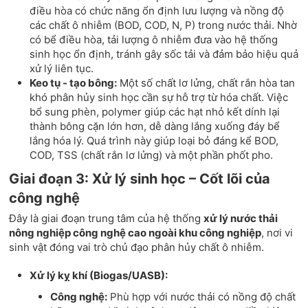
điều hòa có chức năng ổn định lưu lượng và nồng độ
các chất ô nhiễm (BOD, COD, N, P) trong nước thải. Nhờ
có bể điều hòa, tải lượng ô nhiễm đưa vào hệ thống
sinh học ổn định, tránh gây sốc tải và đảm bảo hiệu quả
xử lý liên tục.
Keo tụ - tạo bông:
Một số chất lơ lửng, chất rắn hòa tan
khó phân hủy sinh học cần sự hỗ trợ từ hóa chất. Việc
bổ sung phèn, polymer giúp các hạt nhỏ kết dính lại
thành bông cặn lớn hơn, dễ dàng lắng xuống đáy bể
lắng hóa lý. Quá trình này giúp loại bỏ đáng kể BOD,
COD, TSS (chất rắn lơ lửng) và một phần phốt pho.
Giai đoạn 3: Xử lý sinh học – Cốt lõi của
công nghệ
Đây là giai đoạn trung tâm của hệ thống
xử lý nước thải
nông nghiệp công nghệ cao ngoài khu công nghiệp
, nơi vi
sinh vật đóng vai trò chủ đạo phân hủy chất ô nhiễm.
Xử lý kỵ khí (Biogas/UASB):
Công nghệ:
Phù hợp với nước thải có nồng độ chất