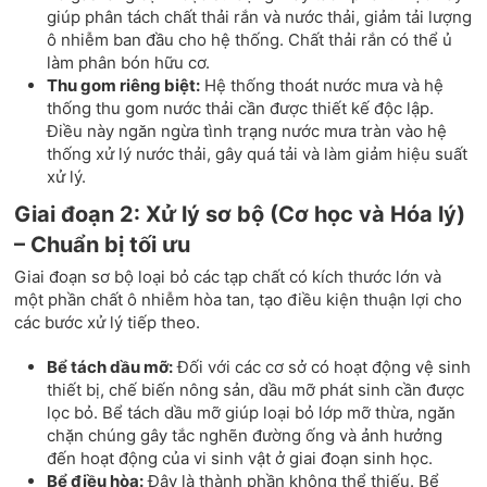
giúp phân tách chất thải rắn và nước thải, giảm tải lượng
ô nhiễm ban đầu cho hệ thống. Chất thải rắn có thể ủ
làm phân bón hữu cơ.
Thu gom riêng biệt:
Hệ thống thoát nước mưa và hệ
thống thu gom nước thải cần được thiết kế độc lập.
Điều này ngăn ngừa tình trạng nước mưa tràn vào hệ
thống xử lý nước thải, gây quá tải và làm giảm hiệu suất
xử lý.
Giai đoạn 2: Xử lý sơ bộ (Cơ học và Hóa lý)
– Chuẩn bị tối ưu
Giai đoạn sơ bộ loại bỏ các tạp chất có kích thước lớn và
một phần chất ô nhiễm hòa tan, tạo điều kiện thuận lợi cho
các bước xử lý tiếp theo.
Bể tách dầu mỡ:
Đối với các cơ sở có hoạt động vệ sinh
thiết bị, chế biến nông sản, dầu mỡ phát sinh cần được
lọc bỏ. Bể tách dầu mỡ giúp loại bỏ lớp mỡ thừa, ngăn
chặn chúng gây tắc nghẽn đường ống và ảnh hưởng
đến hoạt động của vi sinh vật ở giai đoạn sinh học.
Bể điều hòa:
Đây là thành phần không thể thiếu. Bể