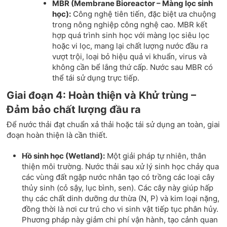
MBR (Membrane Bioreactor – Màng lọc sinh
học):
Công nghệ tiên tiến, đặc biệt ưa chuộng
trong nông nghiệp công nghệ cao. MBR kết
hợp quá trình sinh học với màng lọc siêu lọc
hoặc vi lọc, mang lại chất lượng nước đầu ra
vượt trội, loại bỏ hiệu quả vi khuẩn, virus và
không cần bể lắng thứ cấp. Nước sau MBR có
thể tái sử dụng trực tiếp.
Giai đoạn 4: Hoàn thiện và Khử trùng –
Đảm bảo chất lượng đầu ra
Để nước thải đạt chuẩn xả thải hoặc tái sử dụng an toàn, giai
đoạn hoàn thiện là cần thiết.
Hồ sinh học (Wetland):
Một giải pháp tự nhiên, thân
thiện môi trường. Nước thải sau xử lý sinh học chảy qua
các vùng đất ngập nước nhân tạo có trồng các loại cây
thủy sinh (cỏ sậy, lục bình, sen). Các cây này giúp hấp
thụ các chất dinh dưỡng dư thừa (N, P) và kim loại nặng,
đồng thời là nơi cư trú cho vi sinh vật tiếp tục phân hủy.
Phương pháp này giảm chi phí vận hành, tạo cảnh quan