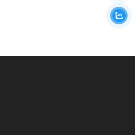
BẠN CẦN TƯ VẤN?
GỬI THÔNG TIN