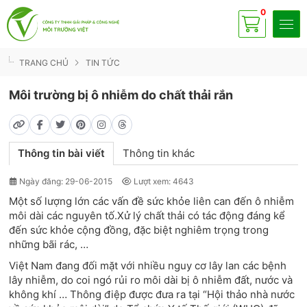
0
Có
sp
TRANG CHỦ
TIN TỨC
Môi trường bị ô nhiễm do chất thải rắn
Thông tin bài viết
Thông tin khác
Ngày đăng: 29-06-2015
Lượt xem: 4643
Một số lượng lớn các vấn đề sức khỏe liên can đến ô nhiễm
môi dài các nguyên tố.Xử lý chất thải có tác động đáng kể
đến sức khỏe cộng đồng, đặc biệt nghiêm trọng trong
những bãi rác, …
Việt Nam đang đối mặt với nhiều nguy cơ lây lan các bệnh
lây nhiễm, do coi ngó rủi ro môi dài bị ô nhiễm đất, nước và
không khí … Thông điệp được đưa ra tại “Hội thảo nhà nước