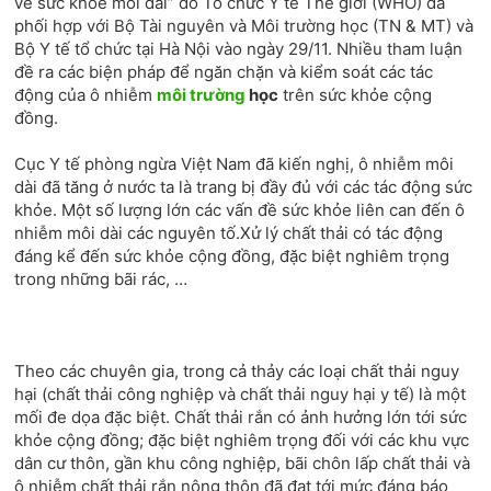
về sức khỏe môi dài” do Tổ chức Y tế Thế giới (WHO) đã
phối hợp với Bộ Tài nguyên và Môi trường học (TN & MT) và
Bộ Y tế tổ chức tại Hà Nội vào ngày 29/11. Nhiều tham luận
đề ra các biện pháp để ngăn chặn và kiểm soát các tác
động của ô nhiễm
môi trường
học
trên sức khỏe cộng
đồng.
Cục Y tế phòng ngừa Việt Nam đã kiến ​​nghị, ô nhiễm môi
dài đã tăng ở nước ta là trang bị đầy đủ với các tác động sức
khỏe. Một số lượng lớn các vấn đề sức khỏe liên can đến ô
nhiễm môi dài các nguyên tố.Xử lý chất thải có tác động
đáng kể đến sức khỏe cộng đồng, đặc biệt nghiêm trọng
trong những bãi rác, …
Theo các chuyên gia, trong cả thảy các loại chất thải nguy
hại (chất thải công nghiệp và chất thải nguy hại y tế) là một
mối đe dọa đặc biệt. Chất thải rắn có ảnh hưởng lớn tới sức
khỏe cộng đồng; đặc biệt nghiêm trọng đối với các khu vực
dân cư thôn, gần khu công nghiệp, bãi chôn lấp chất thải và
ô nhiễm chất thải rắn nông thôn đã đạt tới mức đáng báo