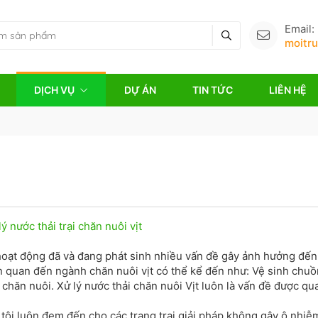
Email:
moitr
DỊCH VỤ
DỰ ÁN
TIN TỨC
LIÊN HỆ
ý nước thải trại chăn nuôi vịt
 hoạt động đã và đang phát sinh nhiều vấn đề gây ảnh hưởng đến
n quan đến ngành chăn nuôi vịt có thể kể đến như: Vệ sinh chu
nh chăn nuôi. Xử lý nước thải chăn nuôi Vịt luôn là vấn đề được qu
g tôi luôn đem đến cho các trang trại giải pháp không gây ô nhiễ