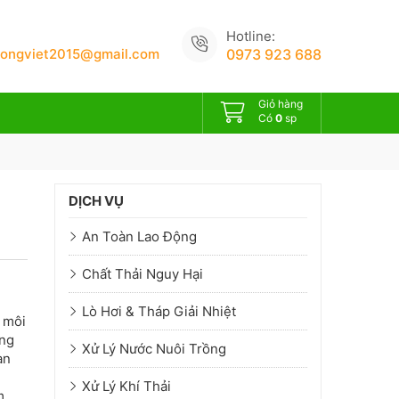
Hotline:
uongviet2015@gmail.com
0973 923 688
Giỏ hàng
Có
0
sp
DỊCH VỤ
An Toàn Lao Động
Chất Thải Nguy Hại
Lò Hơi & Tháp Giải Nhiệt
 môi
ồng
Xử Lý Nước Nuôi Trồng
an
Xử Lý Khí Thải
m