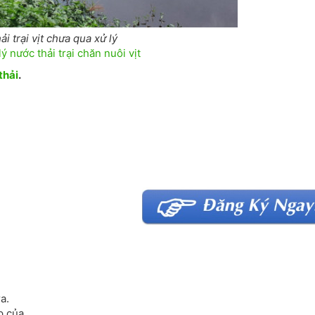
ải trại vịt chưa qua xử lý
ý nước thải trại chăn nuôi vịt
thải
.
a.
p của