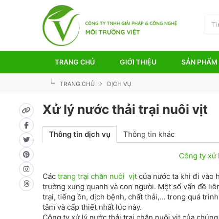
TRANG CHỦ
GIỚI THIỆU
SẢN PHẨM
TRANG CHỦ
DỊCH VỤ
Xử lý nước thải trại nuôi vịt
Thông tin dịch vụ
Thông tin khác
Công ty xử l
Các
trang trại chăn nuôi vịt
của nước ta khi đi vào
trường xung quanh và con người. Một số vấn đề liê
trại, tiếng ồn, dịch bệnh, chất thải,… trong quá trì
tâm và cấp thiết nhất lúc này.
Công ty xử lý nước thải trại chăn nuôi vịt của chún